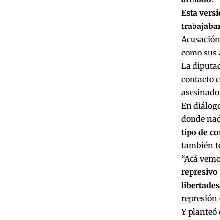
Esta versi
trabajaba
Acusación 
como sus 
La diputad
contacto c
asesinado 
En diálog
donde nadi
tipo de c
también te
“Acá vemo
represivo
libertade
represión 
Y planteó 