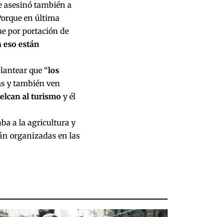
re asesinó también a
Porque en última
que por portación de
 eso están
lantear que “
los
a
s y también ven
elcan al turismo
y él
ba a la agricultura y
án organizadas en las