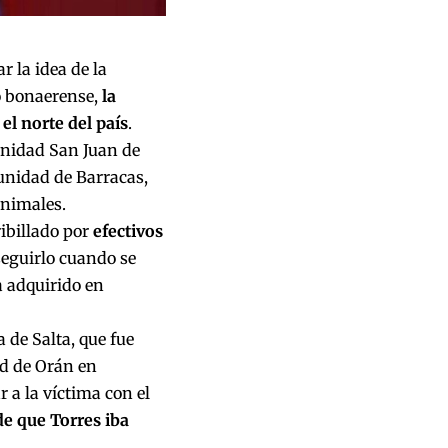
 la idea de la
io bonaerense,
la
el norte del país
.
munidad San Juan de
unidad de Barracas,
animales.
ribillado por
efectivos
seguirlo cuando se
a adquirido en
 de Salta, que fue
ad de Orán en
 a la víctima con el
de que Torres iba