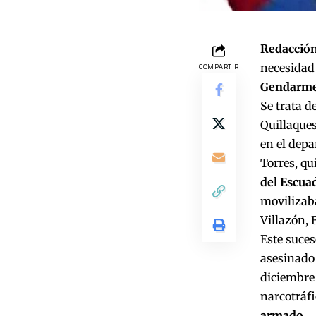
Redacción
necesidad 
COMPARTIR
Gendarmerí
Se trata d
Quillaques
en el depa
Torres, qu
del Escua
movilizaba
Villazón, B
Este suces
asesinado 
diciembre 
narcotráfi
armado
.