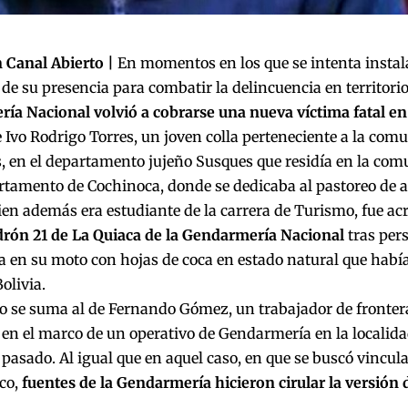
 Canal Abierto |
En momentos en los que se intenta instalar
de su presencia para combatir la delincuencia en territor
a Nacional volvió a cobrarse una nueva víctima fatal en 
e Ivo Rodrigo Torres, un joven colla perteneciente a la co
, en el departamento jujeño Susques que residía en la com
rtamento de Cochinoca, donde se dedicaba al pastoreo de 
ien además era estudiante de la carrera de Turismo, fue ac
drón 21 de La Quiaca de la Gendarmería Nacional
tras per
 en su moto con hojas de coca en estado natural que habí
olivia.
o se suma al de Fernando Gómez, un trabajador de frontera
en el marco de un operativo de Gendarmería en la localid
pasado. Al igual que en aquel caso, en que se buscó vincular
co,
fuentes de la Gendarmería hicieron cirular la versión 