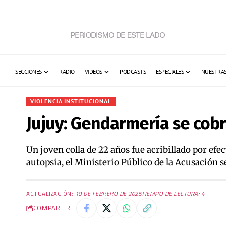
SECCIONES
RADIO
VIDEOS
PODCASTS
ESPECIALES
NUESTRAS
VIOLENCIA INSTITUCIONAL
Jujuy: Gendarmería se cob
Un joven colla de 22 años fue acribillado por efe
autopsia, el Ministerio Público de la Acusación s
ACTUALIZACIÓN:
10 DE FEBRERO DE 2025
TIEMPO DE LECTURA: 4
COMPARTIR