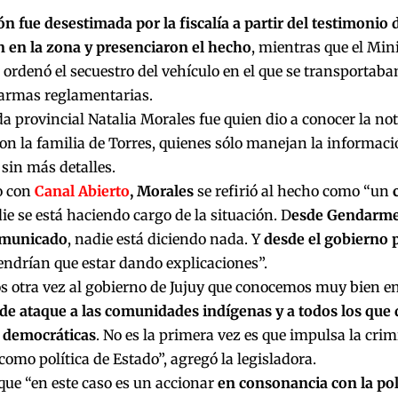
ón fue desestimada por la fiscalía a partir del testimonio 
n en la zona y presenciaron el hecho
, mientras que el Mini
ordenó el secuestro del vehículo en el que se transportaba
armas reglamentarias.
a provincial Natalia Morales fue quien dio a conocer la not
on la familia de Torres, quienes sólo manejan la informació
sin más detalles.
o con
Canal Abierto
, Morales
se refirió al hecho como “un
e se está haciendo cargo de la situación. D
esde Gendarme
omunicado
, nadie está diciendo nada. Y
desde el gobierno 
ndrían que estar dando explicaciones”.
s otra vez al gobierno de Jujuy que conocemos muy bien e
 de ataque a las comunidades indígenas y a todos los que
s democráticas
. No es la primera vez es que impulsa la crim
como política de Estado”, agregó la legisladora.
que “en este caso es un accionar
en consonancia con la pol