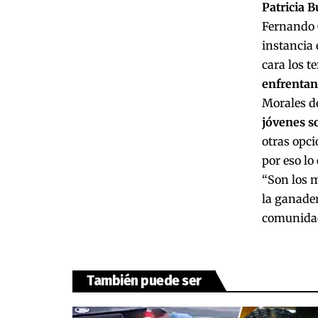
Patricia B
Fernando 
instancia 
cara los t
enfrentan
Morales de
jóvenes so
otras opci
por eso lo
“Son los m
la ganade
comunidad
También puede ser