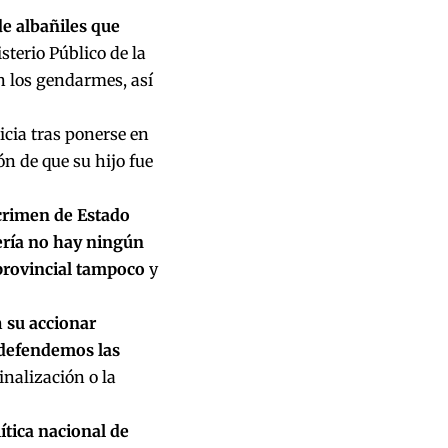
de albañiles que
sterio Público de la
n los gendarmes, así
icia tras ponerse en
n de que su hijo fue
crimen de Estado
ría no hay ningún
provincial tampoco
y
n
su accionar
 defendemos las
inalización o la
ítica nacional de