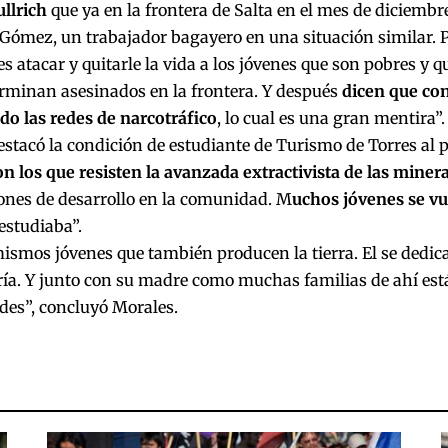
ullrich
que ya en la frontera de Salta en el mes de diciemb
Gómez, un trabajador bagayero en una situación similar. 
es atacar y quitarle la vida a los jóvenes que son pobres y 
erminan asesinados en la frontera. Y después
dicen que con
do las redes de narcotráfico
, lo cual es una gran mentira”.
stacó la condición de estudiante de Turismo de Torres al p
n los que resisten la avanzada extractivista de las miner
ones de desarrollo en la comunidad. M
uchos jóvenes se vu
 estudiaba”.
ismos jóvenes que también producen la tierra. El se dedica
ría. Y junto con su madre como muchas familias de ahí est
es”, concluyó Morales.