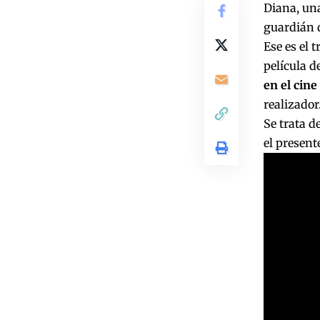
Diana, una
guardián 
Ese es el 
película d
en el cin
realizador
Se trata d
el presente