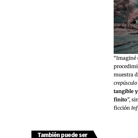
“Imaginé e
procedimie
muestra de
crepúsculo 
tangible y
finito
”, s
ficción
Inf
También puede ser