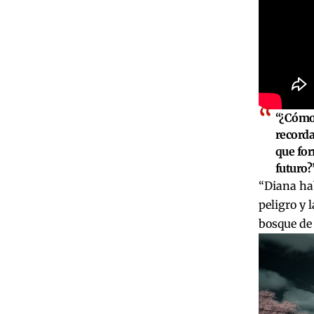
“¿Cómo
recorda
que for
futuro?”
“Diana hab
peligro y 
bosque de 