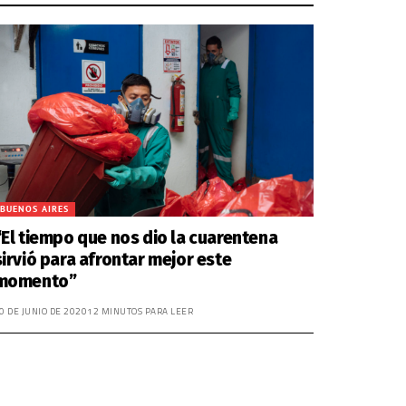
BUENOS AIRES
“El tiempo que nos dio la cuarentena
sirvió para afrontar mejor este
momento”
0 DE JUNIO DE 2020
12 MINUTOS PARA LEER