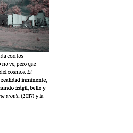
ada con los
 no ve, pero que
 del cosmos.
El
a realidad inminente,
undo frágil, bello y
ne propia
(2017) y la