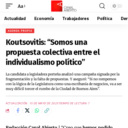
Aa
Actualidad
Economía
Trabajadores
Política
De
AGENDA PROPIA
Koutsovitis: “Somos una
propuesta colectiva entre el
individualismo político”
La candidata a legisladora porteña analizó una campaña signada por la
fragmentación y la falta de propuestas. Y aseguró: “Si no rompemos
con la lógica de la Legislatura como una escribanía de negocios, va a ser
muy difícil torcer el rumbo de la Ciudad de Buenos Aires”.
ACTUALIZACIÓN:
15 DE MAYO DE 2025
TIEMPO DE LECTURA: 7
Redacción Canal Abierto |
“Creo que
hemos podido