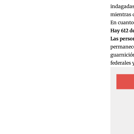
indagadas)
mientras q
En cuanto 
Hay 612 de
Las person
permanecen
guarnició
federales 