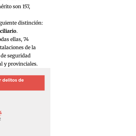
rito son 157,
guiente distinción:
iliario
.
odas ellas, 74
alaciones de la
 de seguridad
l y provinciales.