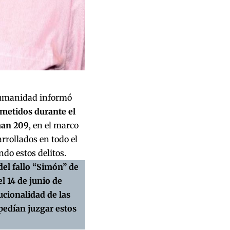
Humanidad informó
metidos durante el
man 209
, en el marco
arrollados en todo el
do estos delitos.
del fallo “Simón” de
l 14 de junio de
ucionalidad de las
mpedían juzgar estos