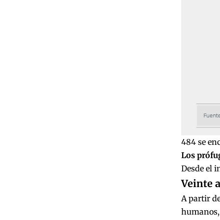
484 se enc
Los prófu
Desde el i
Veinte 
A partir d
humanos, l