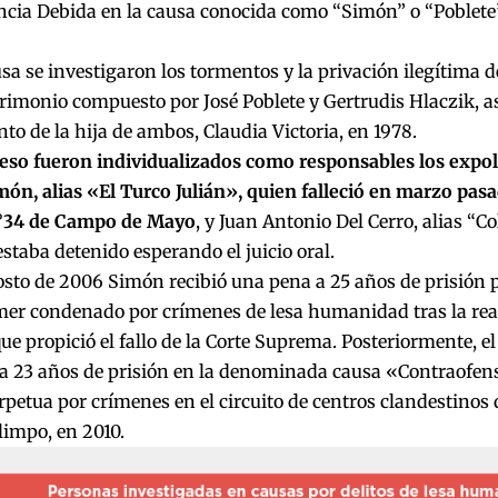
cia Debida en la causa conocida como “Simón” o “Poblete”,
sa se investigaron los tormentos y la privación ilegítima de
rimonio compuesto por José Poblete y Gertrudis Hlaczik, a
to de la hija de ambos, Claudia Victoria, en 1978.
eso fueron individualizados como responsables los expolic
ón, alias «El Turco Julián», quien falleció en marzo pasa
°34 de Campo de Mayo
, y Juan Antonio Del Cerro, alias “C
staba detenido esperando el juicio oral.
osto de 2006 Simón recibió una pena a 25 años de prisión 
mer condenado por crímenes de lesa humanidad tras la rea
ue propició el fallo de la Corte Suprema. Posteriormente, el
 23 años de prisión en la denominada causa «Contraofensi
rpetua por crímenes en el circuito de centros clandestinos 
limpo, en 2010.