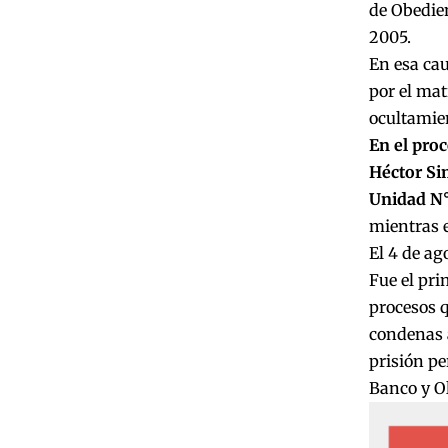
de Obedien
2005.
En esa cau
por el mat
ocultamien
En el proc
Héctor Sim
Unidad N
mientras e
El 4 de ag
Fue el pri
procesos q
condenas a
prisión pe
Banco y O