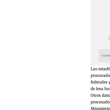
Las estadí
procuradur
federales 
de lesa hu
Otros dato
procesados
Ministerio