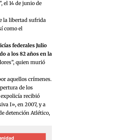
 el 14 de junio de
 la libertad sufrida
sí como el
ías federales Julio
do a los 82 años en la
olores”, quien murió
por aquellos crímenes.
pertura de los
 expolicía recibió
va I», en 2007, y a
de detención Atlético,