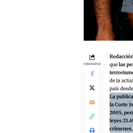
Redacción
que
las p
COMPARTIR
terrorism
de la actu
país desde
La publica
la Corte S
2005, perm
leyes 23.4
crímenes.