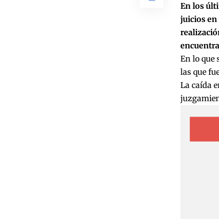
En los últ
juicios en
realizació
encuentran
En lo que 
las que f
La caída e
juzgamient