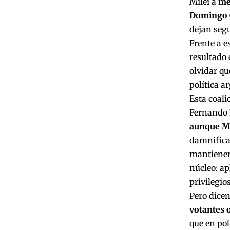
Milei a
me
Domingo C
dejan segu
Frente a e
resultado 
olvidar qu
política a
Esta coali
Fernando 
aunque Mi
damnificad
mantienen
núcleo: ap
privilegio
Pero dicen
votantes o
que en pol