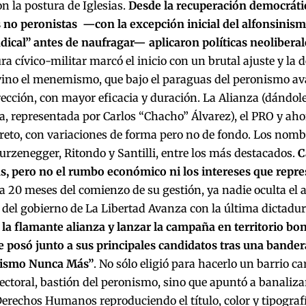
on la postura de Iglesias.
Desde la recuperación democrátic
 no peronistas —con la excepción inicial del alfonsinis
adical” antes de naufragar— aplicaron políticas neoliberal
ra cívico-militar marcó el inicio con un brutal ajuste y la
vino el menemismo, que bajo el paraguas del peronismo a
cción, con mayor eficacia y duración. La Alianza (dándole 
a, representada por Carlos “Chacho” Álvarez), el PRO y ahor
eto, con variaciones de forma pero no de fondo. Los nombr
urzenegger, Ritondo y Santilli, entre los más destacados.
C
ns, pero no el rumbo económico ni los intereses que repre
 a 20 meses del comienzo de su gestión, ya nadie oculta el
 del gobierno de La Libertad Avanza con la última dictadu
la flamante alianza y lanzar la campaña en territorio bon
e posó junto a sus principales candidatos tras una bande
rismo Nunca Más”
. No sólo eligió para hacerlo un barrio c
ectoral, bastión del peronismo, sino que apuntó a banaliza
erechos Humanos reproduciendo el título, color y tipograf