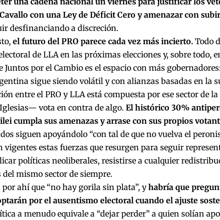
ter una cadena nacional un viernes para justificar los ve
avallo con una Ley de Déficit Cero y amenazar con subi
ir desfinanciando a discreción.
sto,
el futuro del PRO parece cada vez más incierto.
Todo d
electoral de LLA en las próximas elecciones y, sobre todo, 
e Juntos por el Cambio es el espacio con más gobernadores: 
rgentina sigue siendo volátil y con alianzas basadas en la 
ción entre el PRO y LLA está compuesta por ese sector de 
Iglesias— vota en contra de algo.
El histórico 30% antiper
lei cumpla sus amenazas y arrase con sus propios votan
os siguen apoyándolo “con tal de que no vuelva el peronis
 vigentes estas fuerzas que resurgen para seguir represe
licar políticas neoliberales, resistirse a cualquier redistrib
s del mismo sector de siempre.
 por ahí que “no hay gorila sin plata”, y
habría que pregun
ptarán por el ausentismo electoral cuando el ajuste soste
ítica a menudo equivale a “dejar perder” a quien solían apo