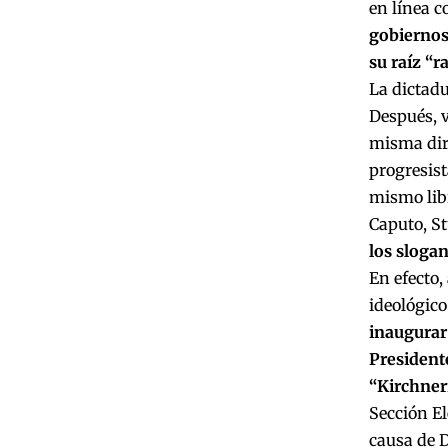
en línea c
gobiernos
su raíz “r
La dictadu
Después, 
misma dire
progresist
mismo libr
Caputo, St
los sloga
En efecto,
ideológico
inaugurar 
President
“Kirchne
Sección El
causa de D