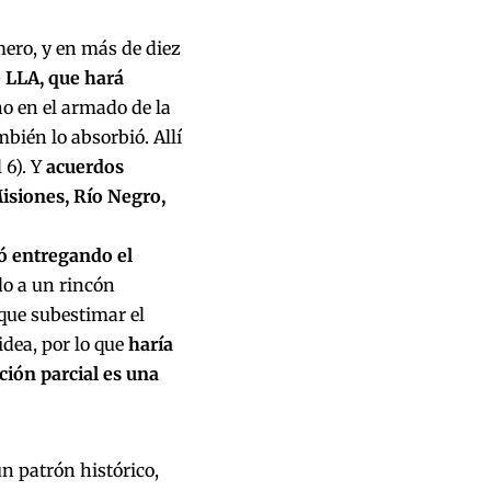
mero, y en más de diez
e LLA, que hará
o en el armado de la
bién lo absorbió. Allí
 6). Y
acuerdos
isiones, Río Negro,
nó entregando el
do a un rincón
 que subestimar el
dea, por lo que
haría
ción parcial es una
un patrón histórico,