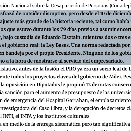
sión Nacional sobre la Desaparición de Personas (Conadep
isfrazó de outsider disruptivo, pero desde el 10 de dicie
 ajuste más grande de la historia reciente, tal como había
s que estuvo durante los 79 días previos a asumir encerr
, bajo custodia de Eduardo Elsztain, mientras dos o tres e
 el gobierno real: la Ley Bases. Una norma redactada po
en bandeja por el propio Presidente. Ninguno de los gobi
o a la hora de mostrarse al servicio del empresariado.
islativo,
antes de la fusión el PRO ya era un socio leal de 
nte todos los proyectos claves del gobierno de Milei. Pese
la oposición en Diputados le propinó 12 derrotas consecut
a sanción para el aumento de presupuesto de las universid
ón de emergencia del Hospital Garrahan, el emplazamiento 
nvestigadora del Caso Libra, y la derogación de decretos c
l INTI, el INTA y los institutos culturales.
 en medio de la entrega sistemática pero tan significativa 