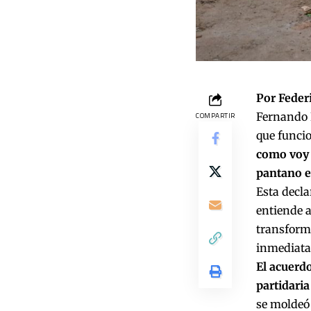
Por Feder
Fernando I
COMPARTIR
que funcio
como voy a
pantano e
Esta decla
entiende a
transforma
inmediat
El acuerd
partidari
se moldeó 