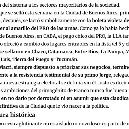
a del sistema a los sectores mayoritarios de la sociedad.
que se selló esta semana en la Ciudad de Buenos Aires, pri
, después,
se lacró simbólicamente con
la boleta violeta d
r al amarillo del PRO de las urnas.
Como ya lo había hech
de Buenos Aires, en CABA, el pago chico del PRO, la LLA tam
 ofreció a cambio dos lugares entrables en la lista (el 5 y el
 se sellaron en Chaco, Catamarca, Entre Ríos, La Pampa, M
n Luis, Tierra del Fuego y Tucumán.
Macri, siempre dispuesto a priorizar sus negocios, termi
ente a la resistencia testimonial de su primo Jorge
, relega
a nueva estrategia electoral se definía sin él. Justo es decir
as ambiciones del primogénito de Franco nunca fue buena i
 en no darlo por derrotado ni en asumir que esta claudica
finitiva
de la Ciudad que lo vio nacer a la política.
ura histórica
proceso aglutinante no es aislado ni novedoso: es parte de 