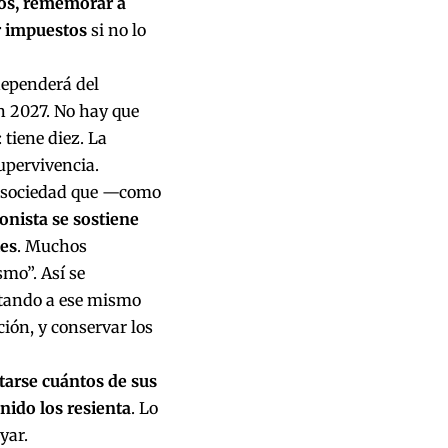
tos, rememorar a
r impuestos
si no lo
ependerá del
en 2027. No hay que
tiene diez. La
supervivencia.
la sociedad que —como
onista se sostiene
tes
. Muchos
mo”. Así se
ntando a ese mismo
ución, y conservar los
tarse cuántos de sus
nido los resienta
. Lo
yar.