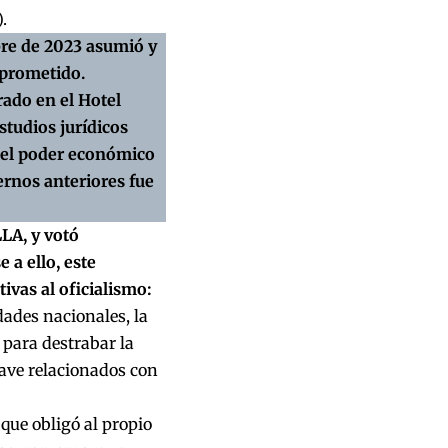
).
mbre de 2023 asumió y
 prometido.
ado en el Hotel
studios jurídicos
r el poder económico
ernos anteriores fue
LLA, y votó
 a ello,
este
ivas al oficialismo:
ades nacionales, la
para destrabar la
lave relacionados con
que obligó al propio