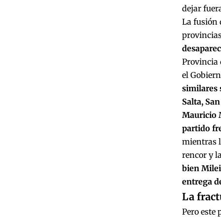
dejar fuer
La fusión 
provincias
desaparece
Provincia 
el Gobierno
similares
Salta, Sa
Mauricio 
partido fr
mientras l
rencor y l
bien Milei
entrega de
La fract
Pero este 