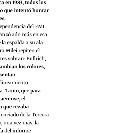
a en 1983, todos los
mo que intentó honrar
es.
 dependencia del FMI.
vanzó aún más en esa
la espalda a su ala
a Milei repiten el
es sobran: Bullrich,
ambian los colores,
sentan.
 alineamiento
ra. Tanto, que
para
aerense, el
ra que rezaba
arenciado de la Tercera
r, una vez más, la
ía del informe