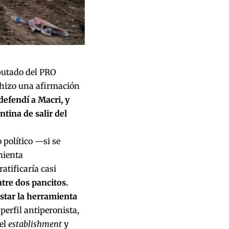
iputado del PRO
 hizo una afirmación
efendí a Macri, y
tina de salir del
 político —si se
mienta
atificaría casi
tre dos pancitos.
star la herramienta
perfil antiperonista,
el
establishment
y