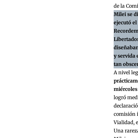
de la Comi
Milei se d
ejecutó el
Recordemo
Libertador
diseñaban
y servida 
tan obscen
A nivel leg
prácticame
miércoles 
logró medi
declaraci
comisión i
Vialidad, e
Una rareza