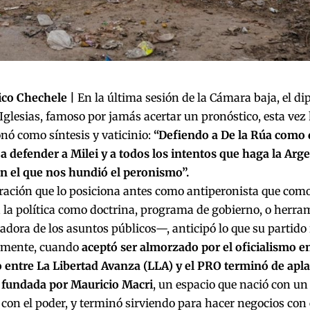
ico Chechele |
En la última sesión de la Cámara baja, el d
glesias, famoso por jamás acertar un pronóstico, esta vez
nó como síntesis y vaticinio:
“Defiendo a De la Rúa como d
 defender a Milei y a todos los intentos que haga la Argen
n el que nos hundió el peronismo”.
ración que lo posiciona antes como antiperonista que como
 la política como doctrina, programa de gobierno, o herra
dora de los asuntos públicos—, anticipó lo que su partido r
amente, cuando
aceptó ser almorzado por el oficialismo en
o entre La Libertad Avanza (LLA) y el PRO terminó de apla
a fundada por Mauricio Macri
, un espacio que nació con un 
con el poder, y terminó sirviendo para hacer negocios con 