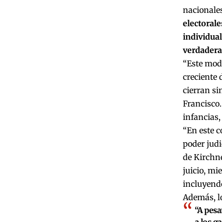
nacionales
electorale
individual
verdadera
“Este mod
creciente 
cierran si
Francisco.
infancias,
“En este c
poder judi
de Kirchne
juicio, mi
incluyendo
Además, lo
“A pesa