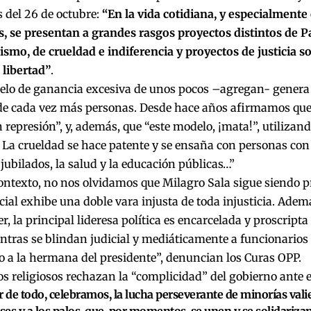
 del 26 de octubre:
“En la vida cotidiana, y especialmente
s, se presentan a grandes rasgos proyectos distintos de P
ismo, de crueldad e indiferencia y proyectos de justicia so
 libertad”
.
elo de ganancia excesiva de unos pocos –agregan- gener
de cada vez más personas. Desde hace años afirmamos que 
n represión”, y, además, que “este modelo, ¡mata!”, utilizan
 La crueldad se hace patente y se ensaña con personas con
 jubilados, la salud y la educación públicas…”
ontexto, no nos olvidamos que Milagro Sala sigue siendo pre
cial exhibe una doble vara injusta de toda injusticia. Ade
r, la principal lideresa política es encarcelada y proscripta
entras se blindan judicial y mediáticamente a funcionarios
 a la hermana del presidente”, denuncian los Curas OPP.
s religiosos rechazan la “complicidad” del gobierno ante e
r de todo, celebramos, la lucha perseverante de minorías val