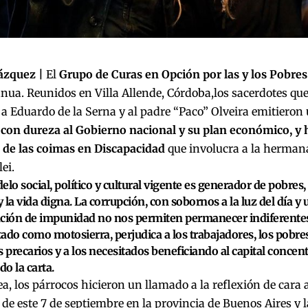
ázquez |
El
Grupo de Curas en Opción por las y los Pobres
nua. Reunidos en Villa Allende, Córdoba,los sacerdotes qu
 a Eduardo de la Serna y al padre “Paco” Olveira emitiero
 con dureza al Gobierno nacional y su plan económico, y 
 de las coimas en Discapacidad
que involucra a la hermana
ei.
elo social, político y cultural vigente es generador de pobres
 y la vida digna. La corrupción, con sobornos a la luz del día 
ción de impunidad no nos permiten permanecer indiferentes.
ado como motosierra, perjudica a los trabajadores, los pobres
s precarios y a los necesitados beneficiando al capital conce
do la carta.
ea, los párrocos hicieron un llamado a la reflexión de cara
 de este 7 de septiembre en la provincia de Buenos Aires y l