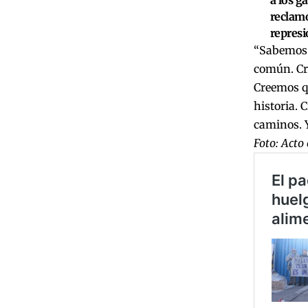
a los g
reclamo
represió
“Sabemos q
común. Cr
Creemos qu
historia. 
caminos. 
Foto: Acto