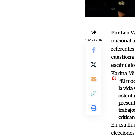
Por Leo V
nacional a
COMPARTIR
referentes
cuestiona
escándalo
Karina Mil
“El mod
la vida
ostenta
present
trabajo
critican
En esa lín
elecciones