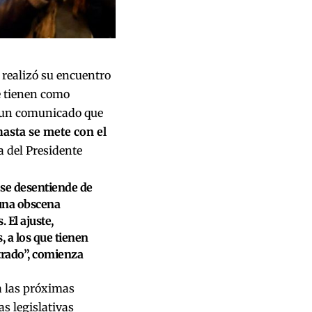
realizó su encuentro
e tienen como
n un comunicado que
hasta se mete con el
 del Presidente
, se desentiende de
y una obscena
 El ajuste,
, a los que tienen
ntrado”, comienza
 a las próximas
as legislativas