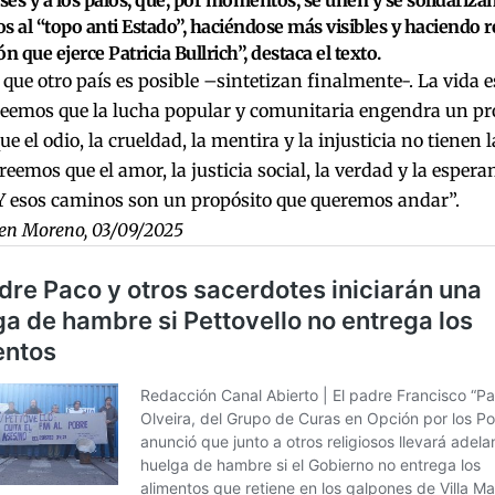
ases y a los palos, que, por momentos, se unen y se solidariza
s al “topo anti Estado”, haciéndose más visibles y haciendo r
n que ejerce Patricia Bullrich”, destaca el texto.
ue otro país es posible –sintetizan finalmente-. La vida 
eemos que la lucha popular y comunitaria engendra un pro
e el odio, la crueldad, la mentira y la injusticia no tienen 
Creemos que el amor, la justicia social, la verdad y la espe
Y esos caminos son un propósito que queremos andar”.
 en Moreno, 03/09/2025