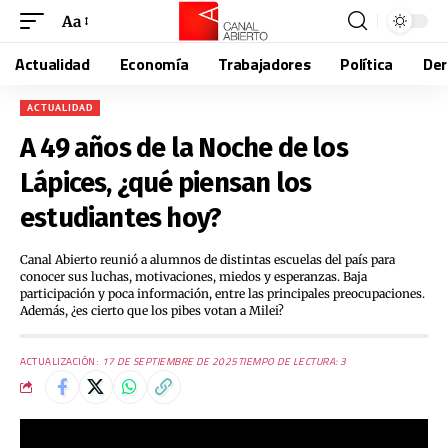
Aa
Actualidad
Economía
Trabajadores
Política
De
ACTUALIDAD
A 49 años de la Noche de los
Lápices, ¿qué piensan los
estudiantes hoy?
Canal Abierto reunió a alumnos de distintas escuelas del país para
conocer sus luchas, motivaciones, miedos y esperanzas. Baja
participación y poca información, entre las principales preocupaciones.
Además, ¿es cierto que los pibes votan a Milei?
ACTUALIZACIÓN:
17 DE SEPTIEMBRE DE 2025
TIEMPO DE LECTURA: 3