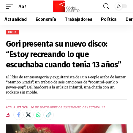
Aa
Actualidad
Economía
Trabajadores
Política
De
ROCK
Gori presenta su nuevo disco:
“Estoy recreando lo que
escuchaba cuando tenía 13 años”
El líder de Fantasmagoria y exguitarrista de Fun People acaba de lanzar
“Mambo Gratis”, un trabajo de seis canciones de “rocanrol-punk o
power-pop”. Del hardcore a la música infantil, una charla con un
rockero sin molde.
ACTUALIZACIÓN:
20 DE SEPTIEMBRE DE 2025
TIEMPO DE LECTURA: 17