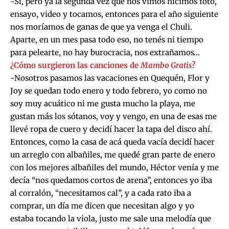
-Sí, pero ya la segunda vez que nos vimos hicimos foto,
ensayo, video y tocamos, entonces para el año siguiente
nos moríamos de ganas de que ya venga el Chuli.
Aparte, en un mes pasa todo eso, no tenés ni tiempo
para pelearte, no hay burocracia, nos extrañamos…
¿Cómo surgieron las canciones de
Mambo Gratis
?
-Nosotros pasamos las vacaciones en Quequén, Flor y
Joy se quedan todo enero y todo febrero, yo como no
soy muy acuático ni me gusta mucho la playa, me
gustan más los sótanos, voy y vengo, en una de esas me
llevé ropa de cuero y decidí hacer la tapa del disco ahí.
Entonces, como la casa de acá queda vacía decidí hacer
un arreglo con albañiles, me quedé gran parte de enero
con los mejores albañiles del mundo, Héctor venía y me
decía “nos quedamos cortos de arena”, entonces yo iba
al corralón, “necesitamos cal”, y a cada rato iba a
comprar, un día me dicen que necesitan algo y yo
estaba tocando la viola, justo me sale una melodía que