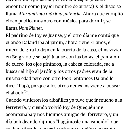
encontrar como Joy (el nombre de artista), y el disco se
llama
Atorrantismo máxima potencia
. Ahora que cumplió
cinco publicamos otro con música para dormir, se
llama
Noni Planet
.
El padrino de Joy es Juanse, y el otro día me contó que
cuando Daland iba al jardín, ahora tiene 31 años, el
micro de gira lo dejó en la puerta de la casa, ellos vivían
en Belgrano y se bajó Juanse con las botas, el pantalón
de cuero, los ojos pintados, la cabeza colorada, fue a
buscar al hijo al jardín y los otros padres eran de la
misma edad pero con otro look, entonces Daland le
dice: “Papá, porque a los otros nenes los viene a buscar
el abuelo?”.
Cuando vinieron los albañiles yo tuve que ir mucho a la
ferretería, y cuando volvió Joy de Quequén me
acompañaba y nos hicimos amigos del ferretero, y un
día boludeando dijimos “hagámosle una canción”, que
se llama Sergio, que es la primera canción que canta