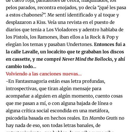
de cuero roja, pantalones de cebra, maquillados, los
pelos parados, recontra enojados, yo decía “¿qué les pasa
a estos chabones?”. Me sentí identificado y al toque y
desplazaron a Kiss. Veía una revista en el puesto de
diarios que tenia a
Los Violadores
y adentro hablaba de
los Pistols, los Ramones, iban ellos a la Rock & Pop y
elegían los temas y pasaban Undertones.
Entonces fui a
la calle Lavalle, un localcito que te grababan los discos
en cassette, y me compré
Never Mind the Bollocks
, y ahí
cambio todo…
Volviendo a las canciones nuevas…
-En Fantasmagoria están esas letra profundas,
introspectivas, que tiran algún mensaje para
acompañar a alguien en algún momento, cuento cosas
que me pasan a mí, o con alguna bajada de línea o
alguna crítica social escondida en una metáfora,
psicodelia basada en hechos reales. En
Mambo Gratis
no
hay nada de eso, son todas letras banales, de