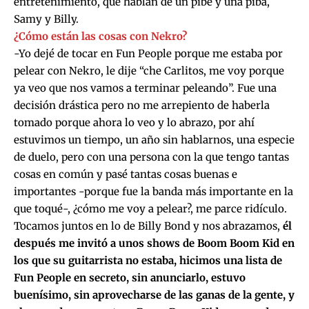
entretenimiento, que hablan de un pibe y una piba,
Samy y Billy.
¿Cómo están las cosas con Nekro?
-Yo dejé de tocar en Fun People porque me estaba por
pelear con Nekro, le dije “che Carlitos, me voy porque
ya veo que nos vamos a terminar peleando”. Fue una
decisión drástica pero no me arrepiento de haberla
tomado porque ahora lo veo y lo abrazo, por ahí
estuvimos un tiempo, un año sin hablarnos, una especie
de duelo, pero con una persona con la que tengo tantas
cosas en común y pasé tantas cosas buenas e
importantes -porque fue la banda más importante en la
que toqué-, ¿cómo me voy a pelear?, me parce ridículo.
Tocamos juntos en lo de Billy Bond y nos abrazamos,
él
después me invitó a unos shows de Boom Boom Kid en
los que su guitarrista no estaba, hicimos una lista de
Fun People en secreto, sin anunciarlo, estuvo
buenísimo, sin aprovecharse de las ganas de la gente, y