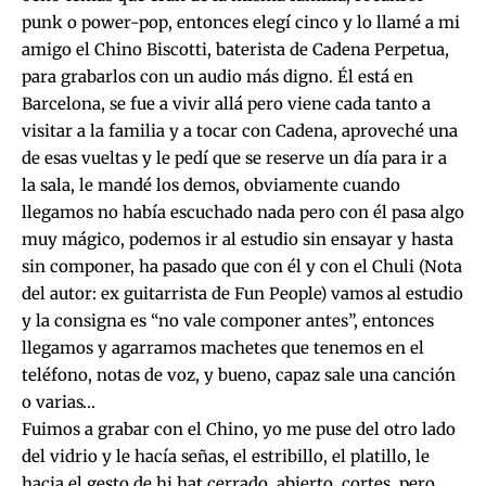
punk o power-pop, entonces elegí cinco y lo llamé a mi
amigo el Chino Biscotti, baterista de Cadena Perpetua,
para grabarlos con un audio más digno. Él está en
Barcelona, se fue a vivir allá pero viene cada tanto a
visitar a la familia y a tocar con Cadena, aproveché una
de esas vueltas y le pedí que se reserve un día para ir a
la sala, le mandé los demos, obviamente cuando
llegamos no había escuchado nada pero con él pasa algo
muy mágico, podemos ir al estudio sin ensayar y hasta
sin componer, ha pasado que con él y con el Chuli (Nota
del autor: ex guitarrista de Fun People) vamos al estudio
y la consigna es “no vale componer antes”, entonces
llegamos y agarramos machetes que tenemos en el
teléfono, notas de voz, y bueno, capaz sale una canción
o varias…
Fuimos a grabar con el Chino, yo me puse del otro lado
del vidrio y le hacía señas, el estribillo, el platillo, le
hacia el gesto de hi hat cerrado, abierto, cortes, pero