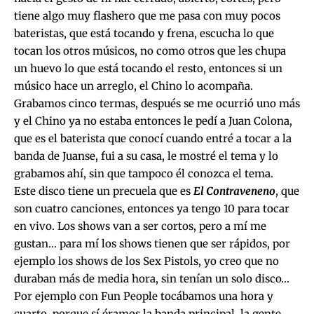
tiene algo muy flashero que me pasa con muy pocos
bateristas, que está tocando y frena, escucha lo que
tocan los otros músicos, no como otros que les chupa
un huevo lo que está tocando el resto, entonces si un
músico hace un arreglo, el Chino lo acompaña.
Grabamos cinco termas, después se me ocurrió uno más
y el Chino ya no estaba entonces le pedí a Juan Colona,
que es el baterista que conocí cuando entré a tocar a la
banda de Juanse, fui a su casa, le mostré el tema y lo
grabamos ahí, sin que tampoco él conozca el tema.
Este disco tiene un precuela que es
El Contraveneno
, que
son cuatro canciones, entonces ya tengo 10 para tocar
en vivo. Los shows van a ser cortos, pero a mí me
gustan… para mí los shows tienen que ser rápidos, por
ejemplo los shows de los Sex Pistols, yo creo que no
duraban más de media hora, sin tenían un solo disco…
Por ejemplo con Fun People tocábamos una hora y
cuarto, porque sí éramos la banda principal, la gente