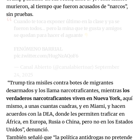
murieron, al tiempo que fueron acusados de “narcos”,
sin pruebas.
Cuando te toca exponer último en la clase y ya se
fueron todos… pero la mina que te gusta y amigos
se quedan para hacer el aguante
FENÓMENO BARRIAL
pic.twitter.com/HugNzAQoF6
— Canal Abierto (@canalabiertoar)
September
24, 2025
“Trump tira misiles contra botes de migrantes
desarmados y los llama narcotraficantes, mientras
los
verdaderos narcotraficantes viven en Nueva York,
aquí
mismo, a unas cuantas cuadras, y en Miami, y hacen
acuerdos con la DEA, donde les permiten traficar en
África, en Europa, Rusia o China, pero no en los Estados
Unidos”, denunció.
También señaló que “la política antidrogas no pretende