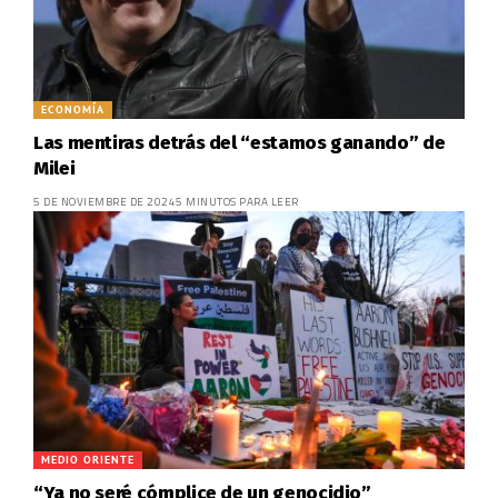
ECONOMÍA
Las mentiras detrás del “estamos ganando” de
Milei
5 DE NOVIEMBRE DE 2024
5 MINUTOS PARA LEER
MEDIO ORIENTE
“Ya no seré cómplice de un genocidio”