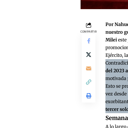
Por Nahue
nuestro go
COMPARTIR
Milei
este 
promocion
Ejército, 
Contradici
del 2023 a
motivada p
Esto se pr
vez desde 
exorbitan
tercer so
Semana 
A lo largo