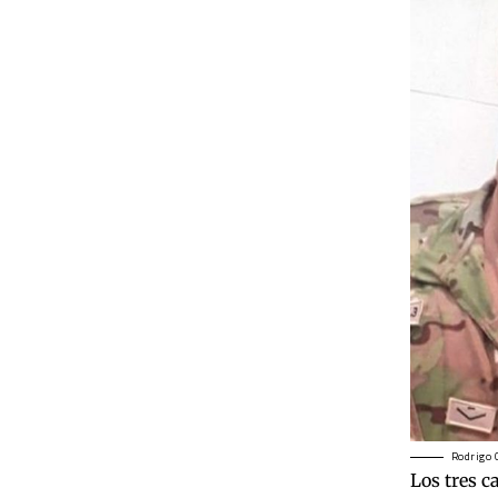
Rodrigo G
Los tres c