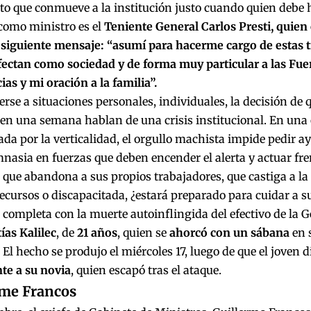
to que conmueve a la institución justo cuando quien debe 
como ministro es el
Teniente General Carlos Presti, quien 
 siguiente mensaje: “asumí para hacerme cargo de estas tr
fectan como sociedad y de forma muy particular a las Fu
as y mi oración a la familia”.
rse a situaciones personales, individuales, la decisión de q
 en una semana hablan de una crisis institucional. En una
ada por la verticalidad, el orgullo machista impide pedir ay
nasia en fuerzas que deben encender el alerta y actuar fren
que abandona a sus propios trabajadores, que castiga a la
cursos o discapacitada, ¿estará preparado para cuidar a s
e completa con la muerte autoinflingida del efectivo de la
ías Kalilec
, de
21 años
, quien se
ahorcó con un sábana
en 
. El hecho se produjo el miércoles 17, luego de que el joven d
te a su novia
, quien escapó tras el ataque.
rme Francos