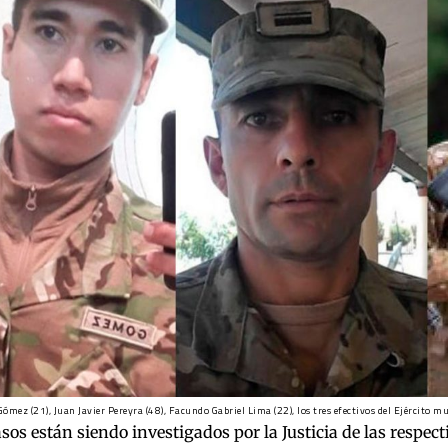
ómez (21), Juan Javier Pereyra (48), Facundo Gabriel Lima (22), los tres efectivos del Ejército 
asos están siendo investigados por la Justicia de las respect