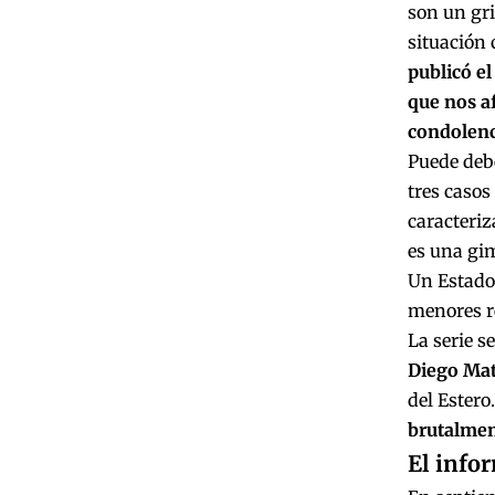
son un gri
situación 
publicó el
que nos a
condolenci
Puede debe
tres casos
caracteriz
es una gim
Un Estado 
menores re
La serie s
Diego Mat
del Estero
brutalmen
El info