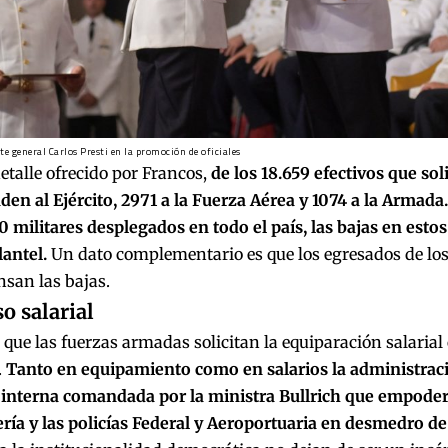
te general Carlos Presti en la promoción de oficiales
etalle ofrecido por Francos,
de los 18.659 efectivos que soli
en al Ejército, 2971 a la Fuerza Aérea y 1074 a la Armada.
 militares desplegados en todo el país, las bajas en esto
antel.
Un dato complementario es que los egresados de los 
san las bajas.
so salarial
que las fuerzas armadas solicitan la equiparación salarial 
.
Tanto en equipamiento como en salarios la administració
 interna comandada por la ministra Bullrich que empoderó 
ía y las policías Federal y Aeroportuaria en desmedro d