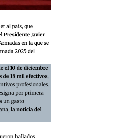
r al país, que
l Presidente Javier
 Armadas en la que se
camada 2025 del
e el 10 de diciembre
s de 18 mil efectivos
,
entivos profesionales.
esigna por primera
za un gasto
ñana,
la noticia del
fueron hallados