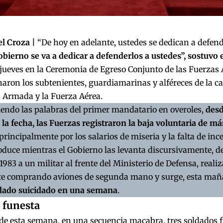
l Croza |
“De hoy en adelante, ustedes se dedican a defende
bierno se va a dedicar a defenderlos a ustedes”, sostuvo e
jueves en la Ceremonia de Egreso Conjunto de las Fuerzas
aron los subtenientes, guardiamarinas y alféreces de la 
la Armada y la Fuerza Aérea.
endo las palabras del primer mandatario en overoles,
desd
 la fecha, las Fuerzas registraron la baja voluntaria de má
rincipalmente por los salarios de miseria y la falta de inc
oduce mientras el Gobierno las levanta discursivamente, d
1983 a un militar al frente del Ministerio de Defensa, reali
te comprando aviones de segunda mano y surge, esta ma
ldado suicidado en una semana
.
funesta
 de esta semana, en una secuencia macabra, tres soldados 