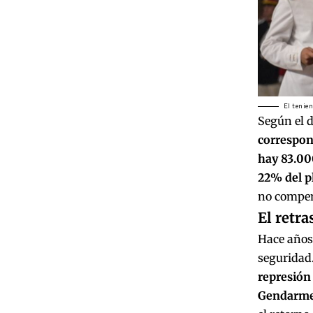
El tenien
Según el d
correspond
hay 83.000
22% del pl
no compen
El retra
Hace años 
seguridad
represión
Gendarmer