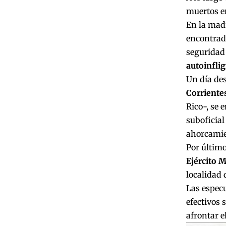
muertos en
En la madr
encontrad
seguridad 
autoinflig
Un día des
Corriente
Rico-, se 
suboficial
ahorcamie
Por último
Ejército 
localidad 
Las especu
efectivos
afrontar e