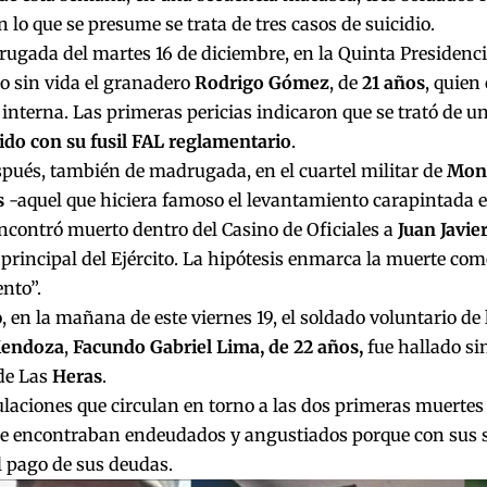
 lo que se presume se trata de tres casos de suicidio.
ugada del martes 16 de diciembre, en la Quinta Presidencia
o sin vida el granadero
Rodrigo Gómez
, de
21 años
, quien
interna. Las primeras pericias indicaron que se trató de u
ido con su fusil FAL reglamentario
.
pués, también de madrugada, en el cuartel militar de
Mont
s
-aquel que hiciera famoso el levantamiento carapintada 
encontró muerto dentro del Casino de Oficiales a
Juan Javie
 principal del Ejército. La hipótesis enmarca la muerte com
nto”.
, en la mañana de este viernes 19, el soldado voluntario de
Mendoza
,
Facundo Gabriel Lima, de 22 años,
fue
hallado sin
de Las
Heras
.
laciones que circulan en torno a las dos primeras muerte
 se encontraban endeudados y angustiados porque con sus 
l pago de sus deudas.