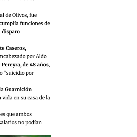
l de Olivos, fue
 cumplía funciones de
n
disparo
e Caseros,
encabezado por Aldo
r Pereyra, de 48 años
,
o “suicidio por
 la
Guarnición
 vida en su casa de la
s es que ambos
salarios no podían