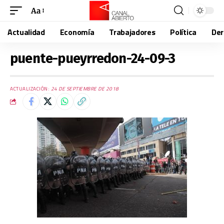
Aa
Actualidad
Economía
Trabajadores
Política
De
puente-pueyrredon-24-09-3
ACTUALIZACIÓN:
24 DE SEPTIEMBRE DE 2018