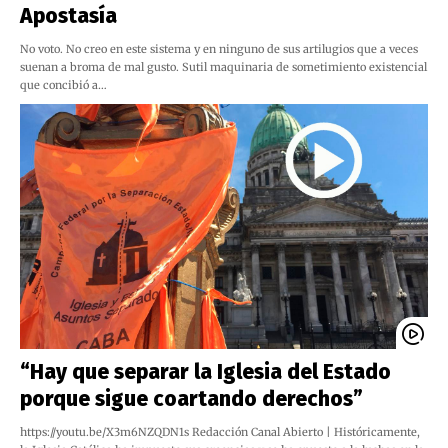
Apostasía
No voto. No creo en este sistema y en ninguno de sus artilugios que a veces
suenan a broma de mal gusto. Sutil maquinaria de sometimiento existencial
que concibió a…
“Hay que separar la Iglesia del Estado
porque sigue coartando derechos”
https://youtu.be/X3m6NZQDN1s Redacción Canal Abierto | Históricamente,