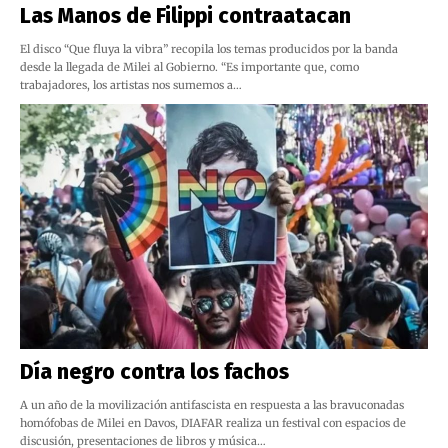
Las Manos de Filippi contraatacan
El disco “Que fluya la vibra” recopila los temas producidos por la banda
desde la llegada de Milei al Gobierno. “Es importante que, como
trabajadores, los artistas nos sumemos a…
Día negro contra los fachos
A un año de la movilización antifascista en respuesta a las bravuconadas
homófobas de Milei en Davos, DIAFAR realiza un festival con espacios de
discusión, presentaciones de libros y música…