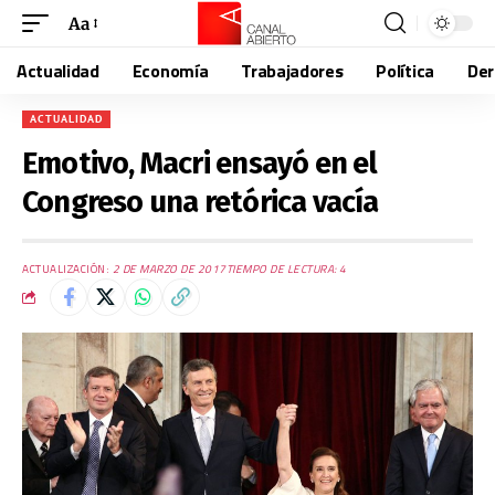
Aa
Actualidad
Economía
Trabajadores
Política
De
ACTUALIDAD
Emotivo, Macri ensayó en el
Congreso una retórica vacía
ACTUALIZACIÓN:
2 DE MARZO DE 2017
TIEMPO DE LECTURA: 4