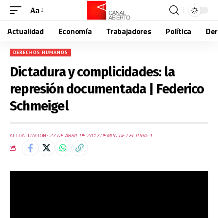
Aa
Actualidad
Economía
Trabajadores
Política
De
DERECHOS HUMANOS
Dictadura y complicidades: la
represión documentada | Federico
Schmeigel
ACTUALIZACIÓN:
27 DE ABRIL DE 2017
TIEMPO DE LECTURA: 1