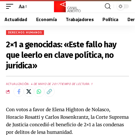
Aa
Actualidad
Economía
Trabajadores
Política
De
DERECHOS HUMANOS
2×1 a genocidas: «Este fallo hay
que leerlo en clave política, no
jurídica»
ACTUALIZACIÓN:
4 DE MAYO DE 2017
TIEMPO DE LECTURA: 1
Con votos a favor de Elena Highton de Nolasco,
Horacio Rosatti y Carlos Rosenkrantz, la Corte Suprema
de Justicia concedió el beneficio de 2×1 a las condenas
por delitos de lesa humanidad.