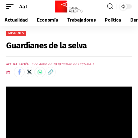
Aa
Actualidad
Economía
Trabajadores
Política
De
MISIONES
Guardianes de la selva
ACTUALIZACIÓN:
5 DE ABRIL DE 2019
TIEMPO DE LECTURA: 1