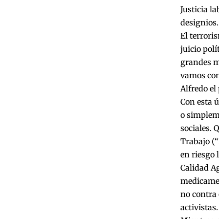
Justicia la
designios.
El terrori
juicio pol
grandes m
vamos con
Alfredo el
Con esta ú
o simplem
sociales. 
Trabajo (“
en riesgo 
Calidad Ag
medicamen
no contra 
activistas.