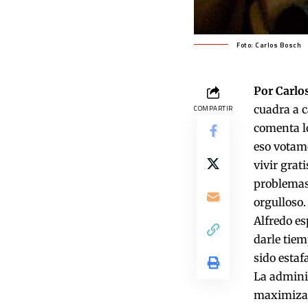
Foto: Carlos Bosch
Por Carlos
cuadra a c
COMPARTIR
comenta lo
eso votamo
vivir grat
problemas 
orgulloso.
Alfredo es
darle tiem
sido estaf
La adminis
maximizar