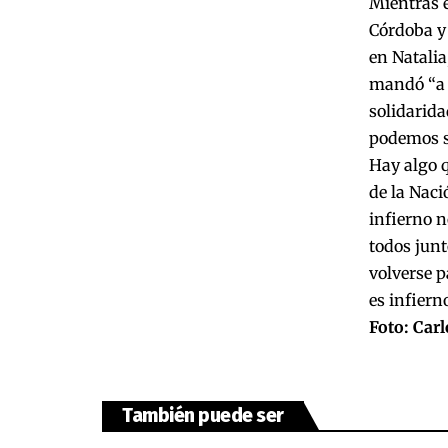
Mientras 
Córdoba y 
en Natalia
mandó “a t
solidarida
podemos s
Hay algo q
de la Naci
infierno n
todos junt
volverse p
es infiern
Foto: Car
También puede ser