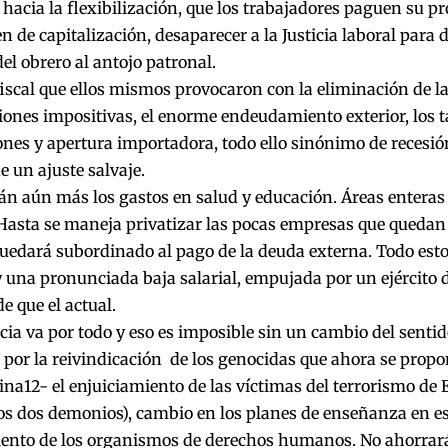
hacia la flexibilización, que los trabajadores paguen su pr
n de capitalización, desaparecer a la Justicia laboral para d
el obrero al antojo patronal.
 fiscal que ellos mismos provocaron con la eliminación de la
iones impositivas, el enorme endeudamiento exterior, los t
nes y apertura importadora, todo ello sinónimo de recesión
e un ajuste salvaje.
án aún más los gastos en salud y educación. Áreas enteras
 Hasta se maneja privatizar las pocas empresas que quedan
uedará subordinado al pago de la deuda externa. Todo esto
 una pronunciada baja salarial, empujada por un ejército
 que el actual.
ia va por todo y eso es imposible sin un cambio del senti
 por la reivindicación de los genocidas que ahora se prop
ina12- el enjuiciamiento de las víctimas del terrorismo de E
los dos demonios), cambio en los planes de enseñanza en e
iento de los organismos de derechos humanos. No ahorrará