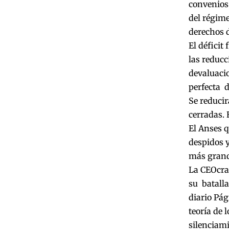
convenios 
del régime
derechos d
El déficit
las reducc
devaluacio
perfecta d
Se reducir
cerradas.
El Anses q
despidos y
más grande
La CEOcrac
su batalla
diario Pág
teoría de 
silenciam