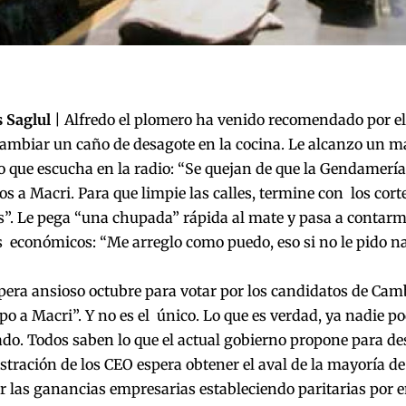
 Saglul
| Alfredo el plomero ha venido recomendado por el 
ambiar un caño de desagote en la cocina. Le alcanzo un m
 que escucha en la radio: “Se quejan de que la Gendamería 
s a Macri. Para que limpie las calles, termine con los cort
is”. Le pega “una chupada” rápida al mate y pasa a contarm
económicos: “Me arreglo como puedo, eso si no le pido na
pera ansioso octubre para votar por los candidatos de Ca
po a Macri”. Y no es el único. Lo que es verdad, ya nadie p
ado. Todos saben lo que el actual gobierno propone para d
tración de los CEO espera obtener el aval de la mayoría de
 las ganancias empresarias estableciendo paritarias por e