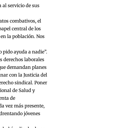
n al servicio de sus
atos combativos, el
papel central de los
en la población. Nos
o pido ayuda a nadie”.
us derechos laborales
 que demandan planes
nar con la Justicia del
derecho sindical. Poner
cional de Salud y
enta de
da vez más presente,
edrentando jóvenes