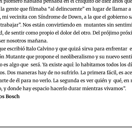
el plomero hablaba pensaba en el chiquito de diez años qu
la gente que filmaba “al delincuente” en lugar de llamar 
, mi vecinita con Síndrome de Down, a la que el gobierno sa
rabajar”. Nos están convirtiendo en mutantes sin sentimi
d, de sentir como propio el dolor del otro. Del prójimo pr
er nosotros mañana.
ue escribió Italo Calvino y que quizá sirva para enfrentar 
ón Mutante que propone el neoliberalismo y su nuevo sent
o es algo que será. Ya existe aquí: lo habitamos todos los 
os. Dos maneras hay de no sufrirlo. La primera fácil, es ace
arte de él para no verlo. La segunda es ver quién y qué, en 
o, y donde hay espacio hacerlo durar mientras vivamos”.
los Bosch