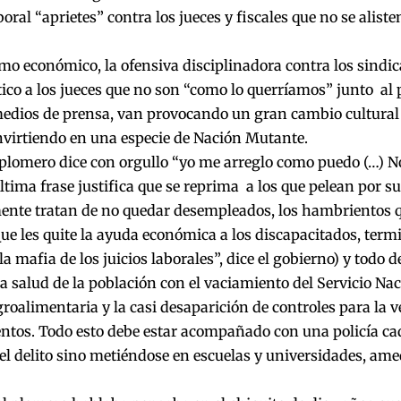
boral “aprietes” contra los jueces y fiscales que no se aliste
smo económico, la ofensiva disciplinadora contra los sindic
ítico a los jueces que no son “como lo querríamos” junto al 
edios de prensa, van provocando un gran cambio cultural 
virtiendo en una especie de Nación Mutante.
 plomero dice con orgullo “yo me arreglo como puedo (…) N
ltima frase justifica que se reprima a los que pelean por s
ente tratan de no quedar desempleados, los hambrientos
Que les quite la ayuda económica a los discapacitados, termi
la mafia de los juicios laborales”, dice el gobierno) y todo 
la salud de la población con el vaciamiento del Servicio Na
roalimentaria y la casi desaparición de controles para la v
tos. Todo esto debe estar acompañado con una policía ca
el delito sino metiéndose en escuelas y universidades, am