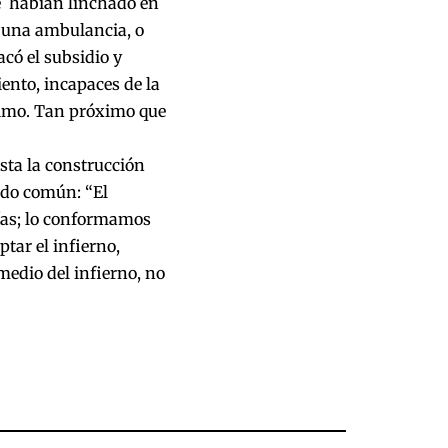
e habían linchado en
a una ambulancia, o
có el subsidio y
ento, incapaces de la
óximo. Tan próximo que
esta la construcción
ido común: “El
días; lo conformamos
ptar el infierno,
medio del infierno, no