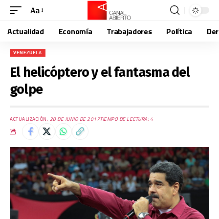
Aa
Actualidad
Economía
Trabajadores
Política
De
VENEZUELA
El helicóptero y el fantasma del
golpe
ACTUALIZACIÓN:
28 DE JUNIO DE 2017
TIEMPO DE LECTURA: 4