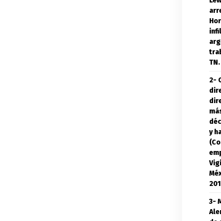
Lew
arr
Hor
inf
arg
tra
TN.
2- 
dir
dir
más
déc
y h
(Co
emp
Vig
Méx
201
3- 
Ale