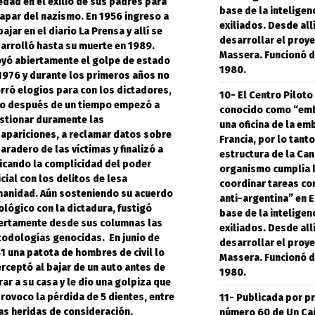
edad en el exilio de sus padres para
base de la inteligen
apar del nazismo. En 1956 ingreso a
exiliados. Desde all
bajar en el diario La Prensa y allí se
desarrollar el proye
arrolló hasta su muerte en 1989.
Massera. Funcionó 
yó abiertamente el golpe de estado
1980.
1976 y durante los primeros años no
rró elogios para con los dictadores,
10- El Centro Pilot
o después de un tiempo empezó a
conocido como “emb
stionar duramente las
una oficina de la em
apariciones, a reclamar datos sobre
Francia, por lo tanto
paradero de las víctimas y finalizó a
estructura de la Canc
ticando la complicidad del poder
organismo cumplía l
icial con los delitos de lesa
coordinar tareas co
anidad. Aún sosteniendo su acuerdo
anti-argentina” en E
ológico con la dictadura, fustigó
base de la inteligen
ertamente desde sus columnas las
exiliados. Desde all
odologías genocidas. En junio de
desarrollar el proye
1 una patota de hombres de civil lo
Massera. Funcionó 
erceptó al bajar de un auto antes de
1980.
rar a su casa y le dio una golpiza que
provoco la pérdida de 5 dientes, entre
11- Publicada por pr
as heridas de consideración.
número 60 de Un Cañ