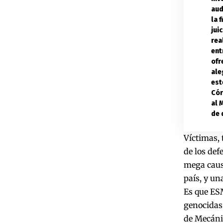
aud
la 
jui
rea
ent
ofr
ale
est
Cór
al 
de 
Víctimas, 
de los def
mega causa
país, y un
Es que ESM
genocidas
de Mecánic