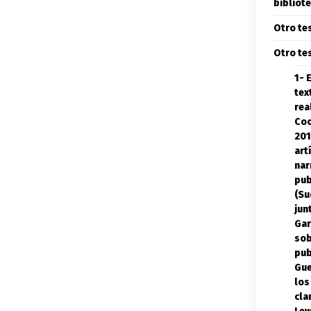
bibliote
Otro te
Otro te
1- 
tex
rea
Coo
201
art
nar
pub
(Su
jun
Gar
sob
pub
Gue
los
cla