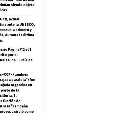
tinúan siendo objeto
icas.
 UCR, actual
tina ante la UNESCO,
Venezuela primero y
a, durante la última
a.
iario Página/12 el 1
rito por el
Relea, de El País de
rís-CCP- (también
ajada paralela”) fue
bajada argentina en
 parte de la
illería. El
a función de
ntra la “campaña
uropa, y sirvió como