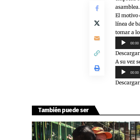
asamblea.
El motivo 
línea de b
tomar a lo
Reproduct
00:00
de
Descargar
audio
A su vez s
Reproduct
00:00
de
Descargar
audio
También puede ser