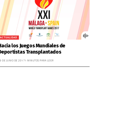
disminuir
el
volumen.
ACTUALIDAD
Hacia los Juegos Mundiales de
Deportistas Transplantados
9 DE JUNIO DE 2017
1 MINUTOS PARA LEER