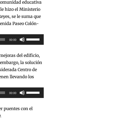
 comunidad educativa
e hizo el Ministerio
eyes, se le suma que
venida Paseo Colón-
Utiliza
00:00
las
teclas
ejoras del edificio,
de
 embargo, la solución
flecha
nsiderada Centro de
arriba/abajo
enen llevando los
para
aumentar
Utiliza
00:00
o
las
disminuir
teclas
er puentes con el
el
de
.
volumen.