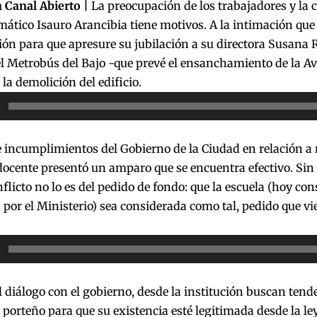
 Canal Abierto |
La preocupación de los trabajadores y la
ático Isauro Arancibia tiene motivos. A la intimación que l
ón para que apresure su jubilación a su directora Susana R
el Metrobús del Bajo -que prevé el ensanchamiento de la A
 la demolición del edificio.
or
e incumplimientos del Gobierno de la Ciudad en relación a m
docente presentó un amparo que se encuentra efectivo. Sin
nflicto no lo es del pedido de fondo: que la escuela (hoy co
por el Ministerio) sea considerada como tal, pedido que vi
or
 diálogo con el gobierno, desde la institución buscan tend
o porteño para que su existencia esté legitimada desde la ley