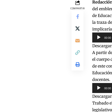
Redacción
del emblem
COMPARTIR
de Educaci
la traza d
implicaría
Reproduct
00:00
de
Descargar
audio
A partir d
el cuerpo 
de este co
Educación 
docentes.
Reproduct
00:00
de
Descargar
audio
Trabado el
legislativ