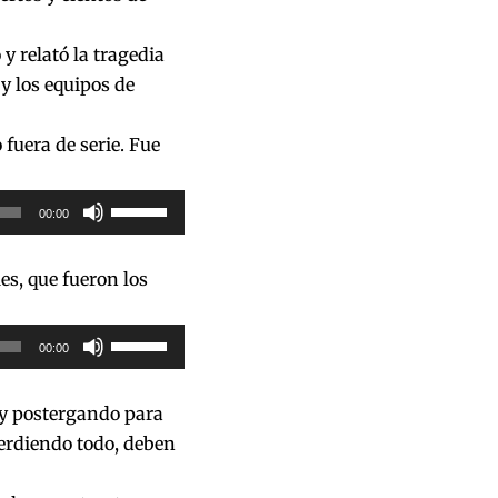
y relató la tragedia
y los equipos de
fuera de serie. Fue
Utiliza
00:00
las
teclas
es, que fueron los
de
flecha
Utiliza
00:00
arriba/abajo
las
para
teclas
 y postergando para
aumentar
de
perdiendo todo, deben
o
flecha
disminuir
arriba/abajo