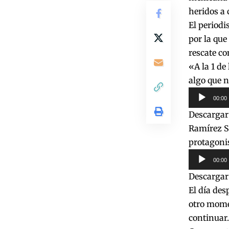
heridos a 
El periodi
por la que
rescate c
«A la 1 de
algo que n
Reproduct
00:00
de
Descargar
audio
Ramírez Se
protagonis
Reproduct
00:00
de
Descargar
audio
El día des
otro momen
continuar.