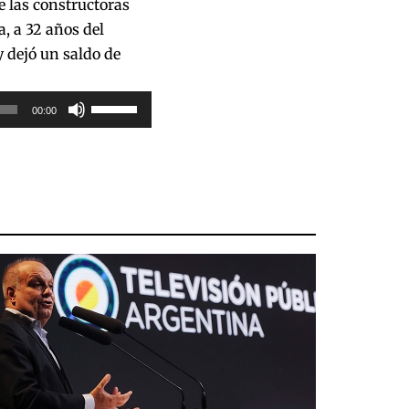
 las constructoras
el
para
, a 32 años del
volumen.
aumentar
 dejó un saldo de
o
disminuir
Utiliza
00:00
el
las
volumen.
teclas
de
flecha
arriba/abajo
para
aumentar
o
disminuir
el
volumen.