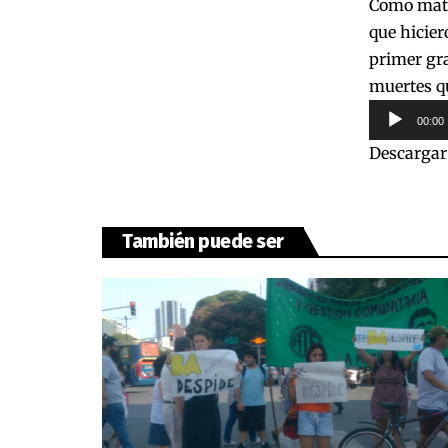
Como mater
que hicier
primer gra
muertes qu
Reproduct
00:00
de
Descargar
audio
También puede ser