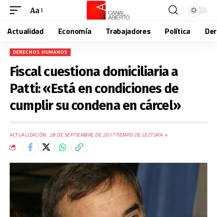
Aa
Actualidad
Economía
Trabajadores
Política
De
DERECHOS HUMANOS
Fiscal cuestiona domiciliaria a
Patti: «Está en condiciones de
cumplir su condena en cárcel»
ACTUALIZACIÓN:
28 DE SEPTIEMBRE DE 2017
TIEMPO DE LECTURA: 4