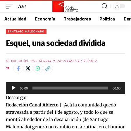
Aa
Actualidad
Economía
Trabajadores
Política
De
SANTIAGO MALDONADO
Esquel, una sociedad dividida
ACTUALIZACIÓN:
18 DE OCTUBRE DE 2017
TIEMPO DE LECTURA: 2
Reproductor
00:00
00:00
de
Descargar
audio
Redacción Canal Abierto
| “Acá la comunidad quedó
atravesada a partir del 1 de agosto, y todo lo que se
montó alrededor de la desaparición (de Santiago
Maldonado) generó un cambio en la rutina, en el humor