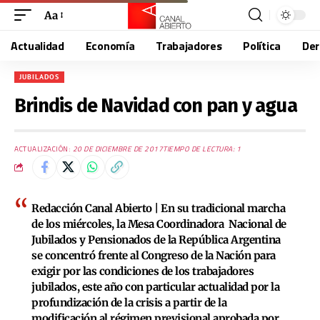
Aa
Actualidad
Economía
Trabajadores
Política
De
JUBILADOS
Brindis de Navidad con pan y agua
ACTUALIZACIÓN:
20 DE DICIEMBRE DE 2017
TIEMPO DE LECTURA: 1
Redacción Canal Abierto |
En su tradicional marcha
de los miércoles, la Mesa Coordinadora Nacional de
Jubilados y Pensionados de la República Argentina
se concentró frente al Congreso de la Nación para
exigir por las condiciones de los trabajadores
jubilados, este año con particular actualidad por la
profundización de la crisis a partir de la
modificación al régimen previsional aprobada por