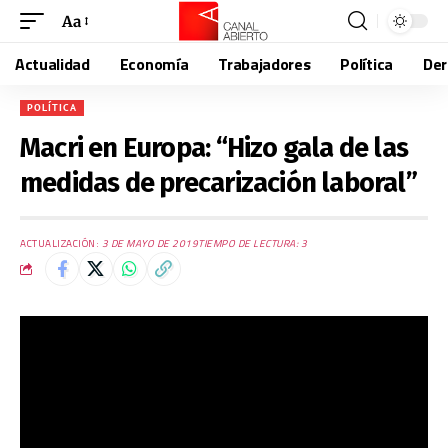
Aa
Actualidad
Economía
Trabajadores
Política
De
POLÍTICA
Macri en Europa: “Hizo gala de las
medidas de precarización laboral”
ACTUALIZACIÓN:
3 DE MAYO DE 2019
TIEMPO DE LECTURA: 3