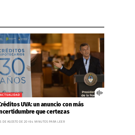
de
flecha
arriba/abajo
para
aumentar
o
disminuir
el
volumen.
ACTUALIDAD
Créditos UVA: un anuncio con más
incertidumbre que certezas
5 DE AGOSTO DE 2019
4 MINUTOS PARA LEER