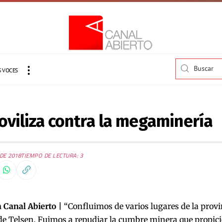
 VOCES
viliza contra la megaminería
DE 2018
TIEMPO DE LECTURA: 3
 Canal Abierto |
“Confluimos de varios lugares de la provi
de Telsen. Fuimos a repudiar la cumbre minera que propici