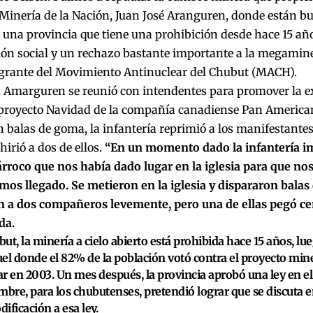
 Minería de la Nación, Juan José Aranguren, donde están b
una provincia que tiene una prohibición desde hace 15 añ
ón social y un rechazo bastante importante a la megaminer
egrante del Movimiento Antinuclear del Chubut (MACH).
 Amarguren se reunió con intendentes para promover la ex
 proyecto Navidad de la compañía canadiense Pan American 
 balas de goma, la infantería reprimió a los manifestantes
hirió a dos de ellos.
“En un momento dado la infantería im
árroco que nos había dado lugar en la iglesia para que n
mos llegado. Se metieron en la iglesia y dispararon bala
 a dos compañeros levemente, pero una de ellas pegó cerc
da.
ut, la minería a cielo abierto está prohibida hace 15 años, lu
el donde el 82% de la población votó contra el proyecto min
r en 2003. Un mes después, la provincia aprobó una ley en e
mbre, para los chubutenses, pretendió lograr que se discuta e
ificación a esa ley.