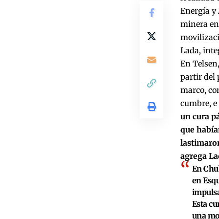
Energía y
minera en 
movilizaci
Lada, int
En Telsen,
partir del
marco, con
cumbre, e 
un cura p
que había
lastimaron
agrega La
En Chub
en Esqu
impulsa
Esta cu
una mod