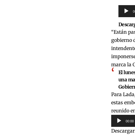
Reprod
0
de
Descar
audio
“Están pas
gobierno 
intendente
imponerse.
marca la C
El lune
una mar
Gobiern
Para Lada,
estas embe
reunido en
Reproduct
00:00
de
Descargar
audio