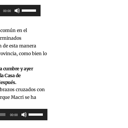
Utiliza
00:00
las
teclas
y común en el
de
terminados
flecha
an de esta manera
arriba/abajo
rovincia, como bien lo
para
aumentar
la cumbre y ayer
o
la Casa de
disminuir
después.
el
e brazos cruzados con
volumen.
orque Macri se ha
Utiliza
00:00
las
teclas