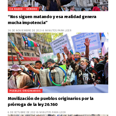
CA RADIO
GÉNERO
“Nos siguen matando y esa realidad genera
mucha impotencia”
26 DE NOVIEMBRE DE 2021
6 MINUTOS PARA LEER
PUEBLOS ORIGINARIOS
Movilización de pueblos originarios por la
prórroga de la ley 26.160
6 DE OCTUBRE DE 2021
9 MINUTOS PARA LEER