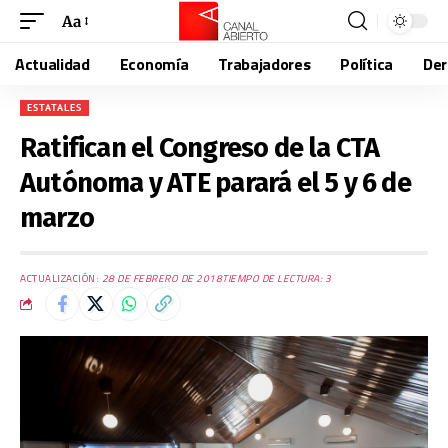
Aa
Actualidad
Economía
Trabajadores
Política
De
ESTATALES
Ratifican el Congreso de la CTA
Autónoma y ATE parará el 5 y 6 de
marzo
ACTUALIZACIÓN:
28 DE FEBRERO DE 2018
TIEMPO DE LECTURA: 3