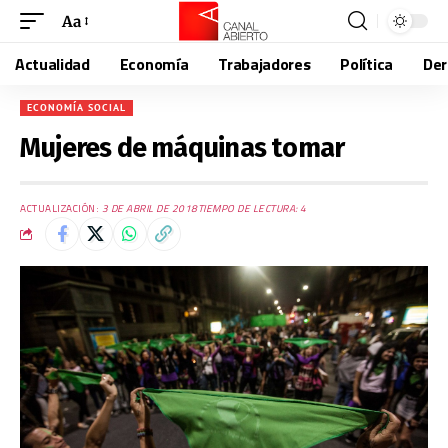
Aa
Actualidad
Economía
Trabajadores
Política
De
ECONOMÍA SOCIAL
Mujeres de máquinas tomar
ACTUALIZACIÓN:
3 DE ABRIL DE 2018
TIEMPO DE LECTURA: 4