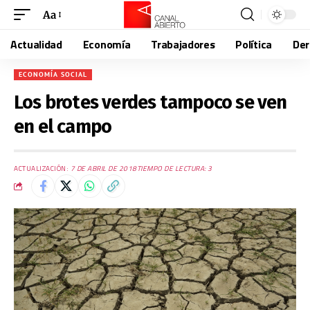
Aa
Actualidad
Economía
Trabajadores
Política
De
ECONOMÍA SOCIAL
Los brotes verdes tampoco se ven
en el campo
ACTUALIZACIÓN:
7 DE ABRIL DE 2018
TIEMPO DE LECTURA: 3