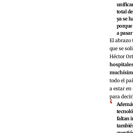
unifica
total d
ya se h
porqu
a pasar 
El abrazo 
que se sol
Héctor Ort
hospitales
muchísimo
todo el pa
a estar en
para decir
Además,
tecnoló
faltan 
también
cuestió