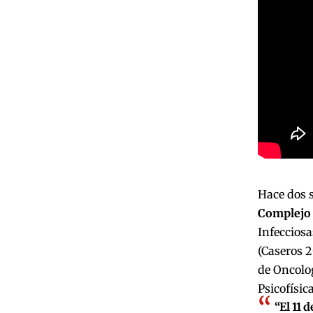
Hace dos 
Complejo 
Infecciosa
(Caseros 2
de Oncolog
Psicofísic
“El 11 