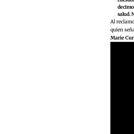
decimos
salud. 
Al reclamo
quien señ
Marie Curi