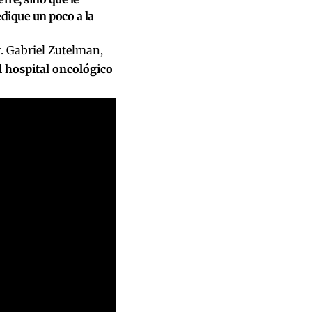
edique un poco a la
r. Gabriel Zutelman,
el hospital oncológico