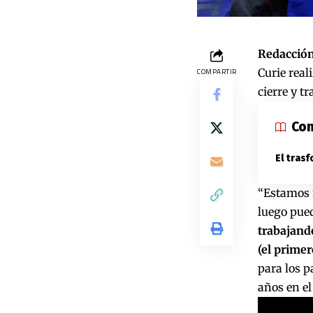
Redacción
Curie real
COMPARTIR
cierre y t
Con
El tras
“Estamos r
luego pued
trabajando
(el primer
para los p
años en el