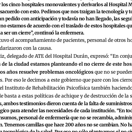
r los cinco hospitales monovalentes y derivarlos al Hospital
esacuerdo con esto. Pedimos que nos traigan la tecnología y t
an pedido con anticipación y todavía no han llegado, las se
e
no estamos de acuerdo con el traslado de estos hospitales 
a ser un cierre”,
continuó la enfermera.
tuvo el acompañamiento de pacientes, personal de otros ho
idarizaron con la causa.
iz, delegado de ATE del Hospital Durán, expresó: “En conj
 de la ciudad estamos planteando el no cierre de este hos
s años resuelve problemas oncológicos
que no se pueden
ís. Por eso le decimos a este gobierno que pare con los cier
 el Instituto de Rehabilitación Psicofísica también haciendo
le basta a estas políticas de achique y de destrucción de la 
 ambos testimonios dieron cuenta de la falta de suministro
gico para atender las necesidades de cada institución. “En to
insumos, personal de enfermería que no se recambia, administ
. Tenemos camillas que hace 200 años no se cambian. No ha
n tecnológica de la salud. Por eso no sólo planteamos el no cie