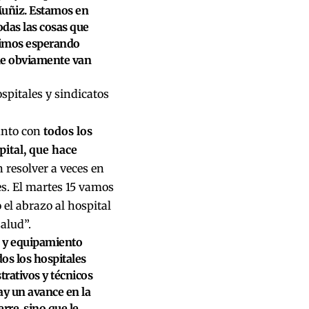
 Muñiz. Estamos en
odas las cosas que
guimos esperando
que obviamente van
spitales y sindicatos
unto con
todos los
pital, que hace
 resolver a veces en
res. El martes 15 vamos
 el abrazo al hospital
salud”.
s y equipamiento
dos los hospitales
rativos y técnicos
y un avance en la
rre, sino que le