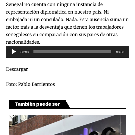
Senegal no cuenta con ninguna instancia de
representación diplomática en nuestro país. Ni
embajada ni un consulado. Nada. Esta ausencia suma un
factor más a la desventaja que tienen los trabajadores
senegaleses en comparación con sus pares de otras
nacionalidades.
Reproductor
00:00
00:00
de
audio
Descargar
Foto: Pablo Barrientos
También puede ser