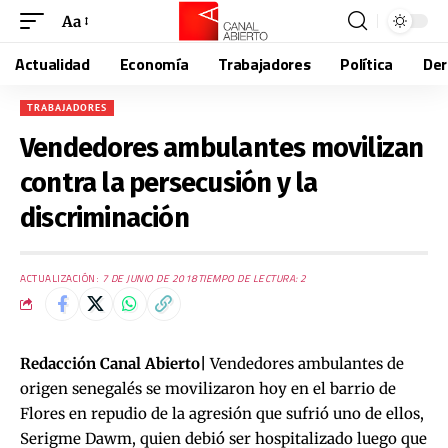
Aa
Actualidad
Economía
Trabajadores
Política
De
TRABAJADORES
Vendedores ambulantes movilizan
contra la persecusión y la
discriminación
ACTUALIZACIÓN:
7 DE JUNIO DE 2018
TIEMPO DE LECTURA: 2
Redacción Canal Abierto|
Vendedores ambulantes de
origen senegalés se movilizaron hoy en el barrio de
Flores en repudio de la agresión que sufrió uno de ellos,
Serigme Dawm, quien debió ser hospitalizado luego que