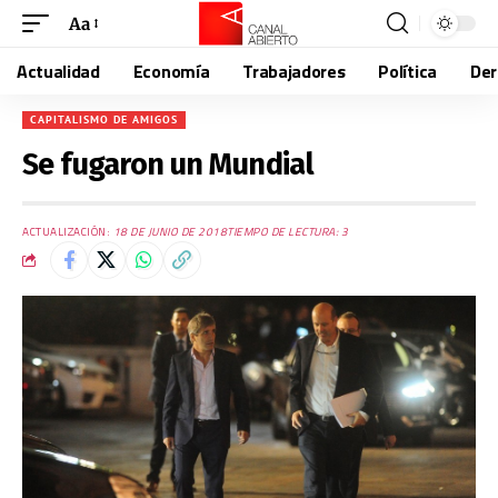
Aa
Actualidad
Economía
Trabajadores
Política
De
CAPITALISMO DE AMIGOS
Se fugaron un Mundial
ACTUALIZACIÓN:
18 DE JUNIO DE 2018
TIEMPO DE LECTURA: 3