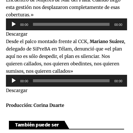
esta gestión nos desplazaron completamente de esas
coberturas.»
Reproductor
00:00
00:00
de
Descargar
audio
Desde el palco montado frente al CCK,
Mariano Suárez
,
delegado de SiPreBA en Télam, denunció que «el plan
aquí no es sólo despedir, el plan es silenciar. Nos
quieren callados, nos quieren obedintes, nos quieren
sumisos, nos quieren callados»
Reproductor
00:00
00:00
de
Descargar
audio
Producción: Corina Duarte
También puede ser