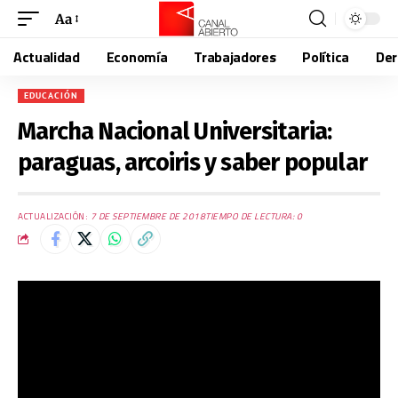
Aa
Actualidad
Economía
Trabajadores
Política
De
EDUCACIÓN
Marcha Nacional Universitaria:
paraguas, arcoiris y saber popular
ACTUALIZACIÓN:
7 DE SEPTIEMBRE DE 2018
TIEMPO DE LECTURA: 0