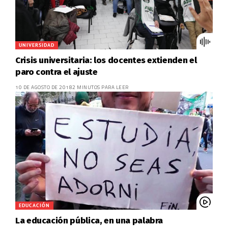
UNIVERSIDAD
Crisis universitaria: los docentes extienden el
paro contra el ajuste
10 DE AGOSTO DE 2018
2 MINUTOS PARA LEER
EDUCACIÓN
La educación pública, en una palabra