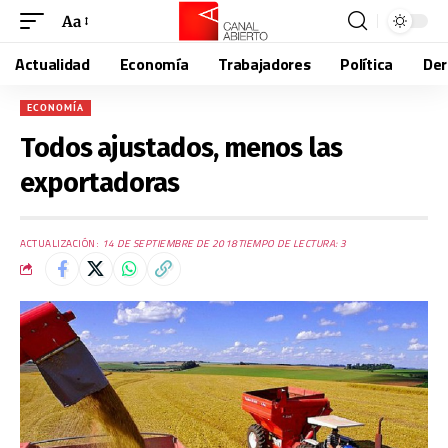
Aa
Actualidad
Economía
Trabajadores
Política
De
ECONOMÍA
Todos ajustados, menos las
exportadoras
ACTUALIZACIÓN:
14 DE SEPTIEMBRE DE 2018
TIEMPO DE LECTURA: 3