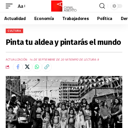
Aa
Actualidad
Economía
Trabajadores
Política
De
CULTURA
Pinta tu aldea y pintarás el mundo
ACTUALIZACIÓN:
14 DE SEPTIEMBRE DE 2018
TIEMPO DE LECTURA: 9