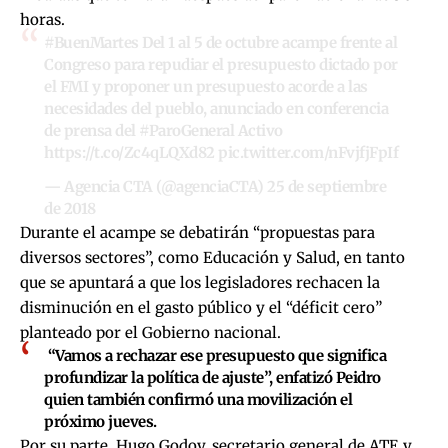
horas
.
#BuenMartes
Del 1 al 5 de octubre acampe frente al
Congreso para repudiar el presupuesto dictado por
el FMI y proponer un presupuesto acorde a las
necesidades del pueblo, anunciado en conferencia
de prensa del
#ParoGeneral
Activo
https://t.co/Zc4qLQXd82
pic.twitter.com/nFvjfjFpIf
— Agencia CTA (@agenciaCTA)
25 de septiembre
de 2018
Durante el acampe se debatirán “propuestas para
diversos sectores”, como Educación y Salud, en tanto
que se apuntará a que los legisladores rechacen la
disminución en el gasto público y el “déficit cero”
planteado por el Gobierno nacional.
“Vamos a rechazar ese presupuesto que significa
profundizar la política de ajuste”, enfatizó Peidro
quien también confirmó una movilización el
próximo jueves.
Por su parte, Hugo Godoy, secretario general de ATE y