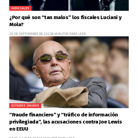
JUDICIALES
¿Por qué son “tan malos” los fiscales Luciani y
Mola?
29 DE SEPTIEMBRE DE 2022
8 MINUTOS PARA LEER
ESTADOS UNIDOS
“Fraude financiero” y “tráfico de información
privilegiada”, las acusaciones contra Joe Lewis
en EEUU