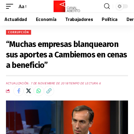
Aa
Actualidad
Economía
Trabajadores
Política
De
CORRUPCIÓN
“Muchas empresas blanquearon
sus aportes a Cambiemos en cenas
a beneficio”
ACTUALIZACIÓN:
7 DE NOVIEMBRE DE 2018
TIEMPO DE LECTURA: 6