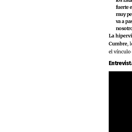
fuerte 
muy peq
va a pa
nosotro
La hipervi
Cumbre
, 
el vínculo 
Entrevis