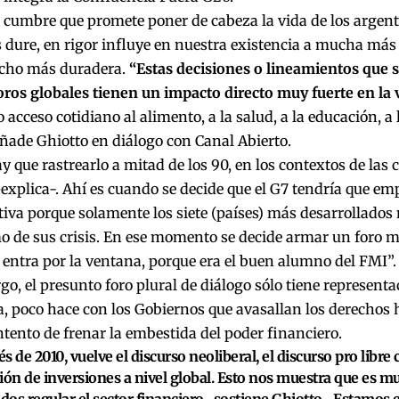
a cumbre que promete poner de cabeza la vida de los argent
s dure, en rigor influye en nuestra existencia a mucha más
cho más duradera.
“Estas decisiones o lineamientos que 
oros globales tienen un impacto directo muy fuerte en la 
 acceso cotidiano al alimento, a la salud, a la educación, a l
ñade Ghiotto en diálogo con Canal Abierto.
y que rastrearlo a mitad de los 90, en los contextos de las c
explica-. Ahí es cuando se decide que el G7 tendría que em
tiva porque solamente los siete (países) más desarrollados 
o de sus crisis. En ese momento se decide armar un foro m
entra por la ventana, porque era el buen alumno del FMI”.
o, el presunto foro plural de diálogo sólo tiene representa
a, poco hace con los Gobiernos que avasallan los derechos 
intento de frenar la embestida del poder financiero.
s de 2010, vuelve el discurso neoliberal, el discurso pro libre
ión de inversiones a nivel global. Esto nos muestra que es m
ados regular el sector financiero -sostiene Ghiotto-. Estamos 