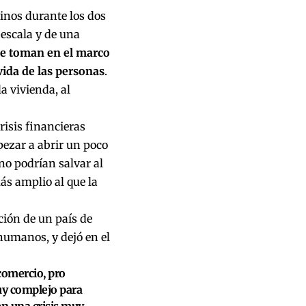
inos durante los dos
 escala y de una
se toman en el marco
vida de las personas
.
a vivienda, al
risis financieras
pezar a abrir un poco
no podrían salvar al
ás amplio al que la
ción de un país de
humanos, y dejó en el
 comercio, pro
uy complejo para
en una crisis muy