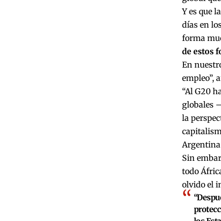
Y es que l
días en lo
forma mu
de estos f
En nuestro
empleo”, a
“Al G20 ha
globales –
la perspec
capitalism
Argentina 
Sin embarg
todo Áfric
olvido el 
“Despué
protecc
los Est