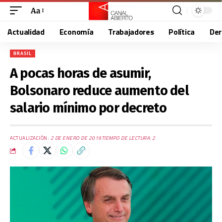
Aa
Actualidad
Economía
Trabajadores
Política
De
BRASIL
A pocas horas de asumir,
Bolsonaro reduce aumento del
salario mínimo por decreto
ACTUALIZACIÓN:
2 DE ENERO DE 2019
TIEMPO DE LECTURA: 2