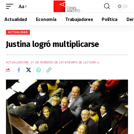
Aa
Actualidad
Economía
Trabajadores
Política
De
ACTUALIDAD
Justina logró multiplicarse
ACTUALIZACIÓN:
27 DE FEBRERO DE 2019
TIEMPO DE LECTURA: 4