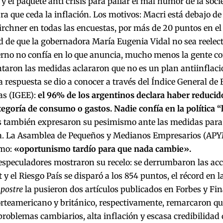
y el paquete anti crisis para paliar el mal humor de la socie
ara que ceda la inflación. Los motivos: Macri está debajo de
irchner en todas las encuestas, por más de 20 puntos en el
d de que la gobernadora María Eugenia Vidal no sea reelect
ierno no confía en lo que anuncia, mucho menos la gente c
taron las medidas aclararon que no es un plan antiinflaci
La respuesta se dio a conocer a través del Índice General de
s (IGEE):
el 96% de los argentinos declara haber reduci
egoría de consumo o gastos. Nadie confía en la política “
 también expresaron su pesimismo ante las medidas para pa
. La Asamblea de Pequeños y Medianos Empresarios (APY
smo:
«oportunismo tardío para que nada cambie».
especuladores mostraron su recelo: se derrumbaron las ac
t y el Riesgo País se disparó a los 854 puntos, el récord en
 postre
la pusieron dos artículos publicados en Forbes y Fin
rteamericano y británico, respectivamente, remarcaron qu
problemas cambiarios, alta inflación y escasa credibilidad