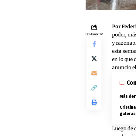
Por Feder
poder, más
COMPARTIR
y razonab
esta seman
en lo que d
anuncio el
Con
Más der
Cristina
gateras
Luego de o