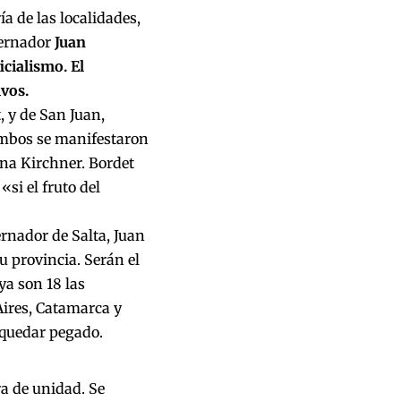
a de las localidades,
bernador
Juan
icialismo. El
ivos.
, y de San Juan,
Ambos se manifestaron
ina Kirchner. Bordet
«si el fruto del
rnador de Salta, Juan
 provincia. Serán el
ya son 18 las
Aires, Catamarca y
 quedar pegado.
a de unidad. Se