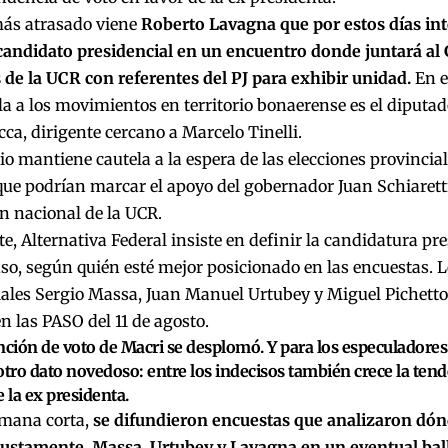
ás atrasado viene
Roberto Lavagna que por estos días int
andidato presidencial en un encuentro donde juntará al G
 de la UCR con referentes del PJ para exhibir unidad.
En e
la a los movimientos en territorio bonaerense es el diput
ca, dirigente cercano a Marcelo Tinelli.
io mantiene cautela a la espera de las elecciones provincial
ue podrían marcar el apoyo del gobernador Juan Schiaretti,
n nacional de la UCR.
te, Alternativa Federal insiste en definir la candidatura p
o, según quién esté mejor posicionado en las encuestas. 
iales Sergio Massa, Juan Manuel Urtubey y Miguel Pichett
en las PASO del 11 de agosto.
nción de voto de Macri se desplomó. Y para los especuladores 
otro dato novedoso: entre los indecisos también crece la ten
e la ex presidenta.
emana corta,
se difundieron encuestas que analizaron dón
 justamente, Massa, Urtubey y Lavagna en un eventual ball