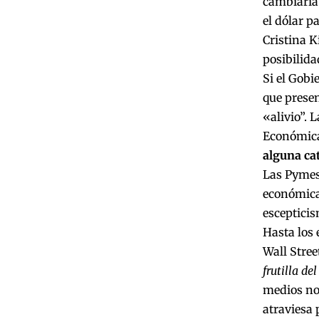
cambiaria 
el dólar p
Cristina K
posibilida
Si el Gob
que presen
«alivio”. 
Económica
alguna cat
Las Pymes
económica
esceptici
Hasta los 
Wall Stree
frutilla del
medios no
atraviesa 