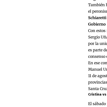
También hu
el peronis
Schiaretti
Gobierno s
Con estos 
Sergio Uñ
por la uni
es parte de
consenso e
En ese con
Manuel Urt
11 de agos
provincias
Santa Cruz
Cristina v
El sábado