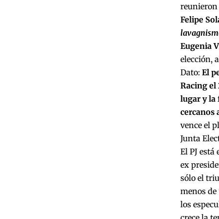
reunieron 
Felipe Sol
lavagnism
Eugenia V
elección, 
Dato:
El p
Racing el 
lugar y l
cercanos 
vence el p
Junta Elec
El PJ está
ex preside
sólo el tr
menos de 
los especu
crece la t