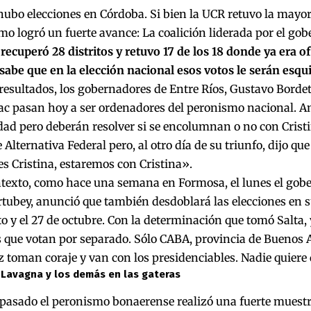
bo elecciones en Córdoba. Si bien la UCR retuvo la mayorí
mo logró un fuerte avance: La coalición liderada por el go
 recuperó 28 distritos y retuvo 17 de los 18 donde ya era of
abe que en la elección nacional esos votos le serán esqu
resultados, los gobernadores de Entre Ríos, Gustavo Bordet
ac pasan hoy a ser ordenadores del peronismo nacional. 
dad pero deberán resolver si se encolumnan o no con Crist
 Alternativa Federal pero, al otro día de su triunfo, dijo que 
s Cristina, estaremos con Cristina».
texto, como hace una semana en Formosa, el lunes el gobe
ubey, anunció que también desdoblará las elecciones en su
to y el 27 de octubre. Con la determinación que tomó Salta, 
 que votan por separado. Sólo CABA, provincia de Buenos 
 toman coraje y van con los presidenciables. Nadie quiere
s Lavagna y los demás en las gateras
 pasado el peronismo bonaerense realizó una fuerte muestr