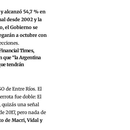
 y alcanzó 54,7 % en
al desde 2002 y la
o, el Gobierno se
egarán a octubre con
ecciones.
Financial Times,
n que “la Argentina
 que tendrán
SO de Entre Ríos. El
rota fue doble: El
, quizás una señal
de 2017, pero nada de
to de Macri, Vidal y