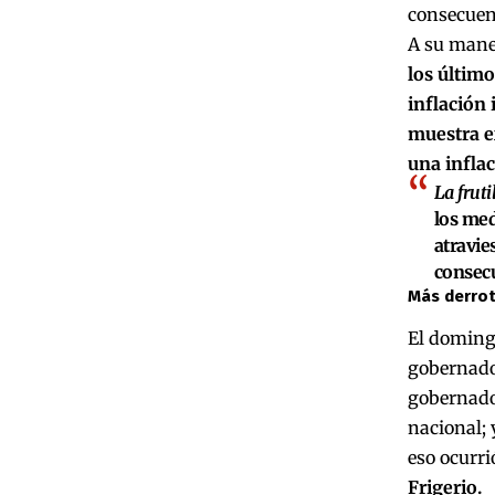
consecuenc
A su maner
los últim
inflación 
muestra e
una infla
La fruti
los med
atravie
consecu
Más derro
El domingo
gobernado
gobernador
nacional; 
eso ocurri
Frigerio.