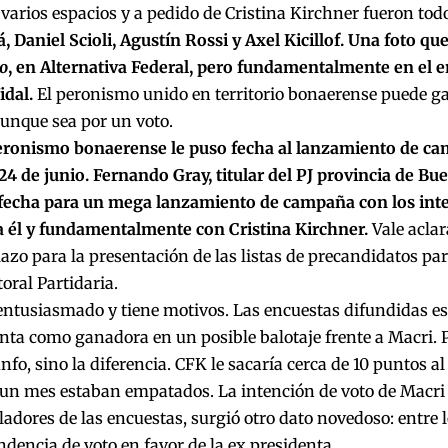
varios espacios y a pedido de Cristina Kirchner fueron todo
á, Daniel Scioli, Agustín Rossi y Axel Kicillof. Una foto qu
o
, en Alternativa Federal, pero fundamentalmente en el 
idal.
El peronismo unido en territorio bonaerense puede ga
aunque sea por un voto.
eronismo bonaerense le puso fecha al lanzamiento de ca
24 de junio. Fernando Gray, titular del PJ provincia de Bue
a fecha para un mega lanzamiento de campaña con los in
a él y fundamentalmente con Cristina Kirchner.
Vale aclar
lazo para la presentación de las listas de precandidatos pa
toral Partidaria.
 entusiasmado y tiene motivos. Las encuestas difundidas e
nta como ganadora en un posible balotaje frente a Macri. Pe
iunfo, sino la diferencia. CFK le sacaría cerca de 10 puntos a
un mes estaban empatados. La intención de voto de Macri 
ladores de las encuestas, surgió otro dato novedoso: entre 
endencia de voto en favor de la ex presidenta.