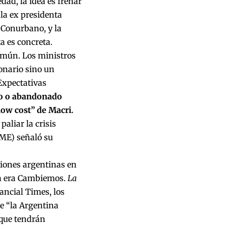
dad, la idea es frenar
 la ex presidenta
 Conurbano, y la
a es concreta.
omún. Los ministros
onario sino un
 Expectativas
do o abandonado
low cost” de Macri.
liar la crisis
ME) señaló su
ciones argentinas en
 la era Cambiemos.
La
ancial Times, los
e “la Argentina
 que tendrán