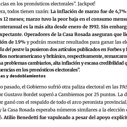
ias en los pronósticos electorales”. Jackpot!
a, todos tienen razón:
La inflación de marzo fue de 4,7%
os 12 meses; marzo tuvo la peor baja en el consumo mensu
interanual es la más alta desde enero de 1992. Sin embarg
xpectante. Operadores de la Casa Rosada aseguran que ll
ción de 1.9%
y podrán mostrar resultados para ganar las el
lla del postre
la pusieron dos artículos publicados en Forbes y 
ios norteamericano y británico, respectivamente, remarcaro
sa problemas cambiarios, alta inflación y escasa credibilidad
encias en los pronósticos electorales”.
tas y desdoblamientos
 pasado, el Gobierno sufrió otra paliza electoral en las PA
r Gustavo Bordet superó a Cambiemos por 25 puntos. La der
 ganó con el respaldo de todo el arco peronista provincial
y la Casa Rosada esperaba números similares a la elección 
ó.
Atilio Benedetti fue vapuleado a pesar del apoyo explíci