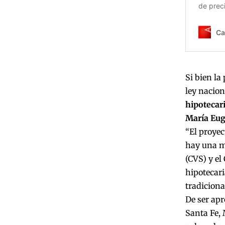
Si bien la
ley nacion
hipotecari
María Eug
“El proyec
hay una mo
(CVS) y el
hipotecari
tradicional
De ser ap
Santa Fe,