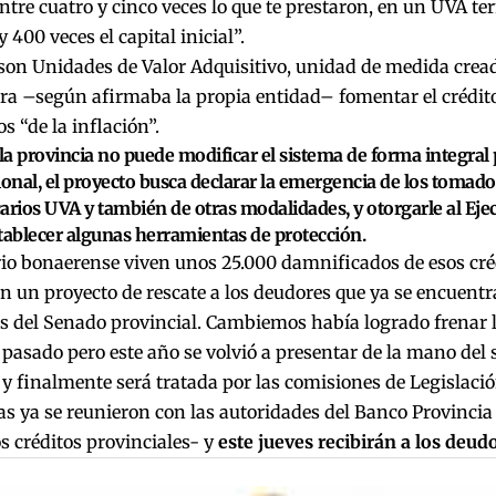
ntre cuatro y cinco veces lo que te prestaron, en un UVA t
 400 veces el capital inicial”.
son Unidades de Valor Adquisitivo, unidad de medida cread
ra –s
egún afirmaba la propia entidad
– fomentar el crédit
s “de la inflación”.
 la provincia no puede modificar el sistema de forma integral 
ional, el proyecto busca declarar la emergencia de los tomado
arios UVA y también de otras modalidades, y otorgarle al Ejec
tablecer algunas herramientas de protección.
rio bonaerense viven unos 25.000 damnificados de esos cré
 un proyecto de rescate a los deudores que ya se encuentr
 del Senado provincial. Cambiemos había logrado frenar la
pasado pero este año se volvió a presentar de la mano del
 y finalmente será tratada por las comisiones de Legislaci
 ya se reunieron con las autoridades del Banco Provincia
os créditos provinciales- y
este jueves recibirán a los deud