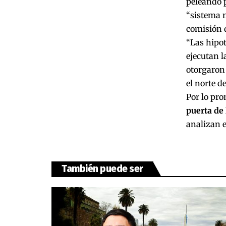
peleando 
“sistema m
comisión 
“Las hipot
ejecutan l
otorgaron 
el norte d
Por lo pro
puerta de 
analizan e
También puede ser