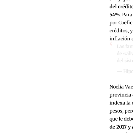
del crédit
54%. Para 
por Coefic
créditos, 
inflación
Las fam
de «ali
del sis
— Hipot
Noelia Va
provincia 
indexa la 
pesos, pe
que le deb
de 2017 y 