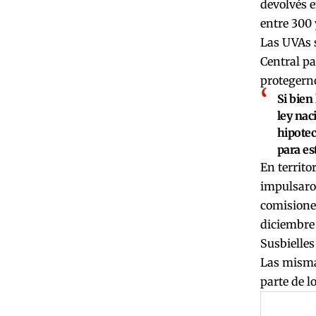
devolvés e
entre 300 y
Las UVAs 
Central pa
protegerno
Si bien
ley nac
hipotec
para es
En territo
impulsaron
comisiones
diciembre 
Susbielles
Las mismas
parte de l