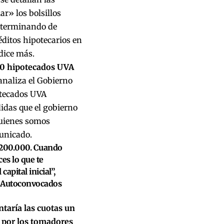
r» los bolsillos
 terminando de
réditos hipotecarios en
dice más.
000 hipotecados UVA
analiza el Gobierno
otecados UVA
idas que el gobierno
quienes somos
unicado.
4.200.000. Cuando
ces lo que te
apital inicial”,
A Autoconvocados
taría las cuotas un
 por los tomadores