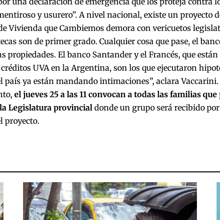
por una declaración de emergencia que los proteja contra
entiroso y usurero”. A nivel nacional, existe un proyecto d
de Vivienda que Cambiemos demora con vericuetos legislat
ecas son de primer grado. Cualquier cosa que pase, el banc
as propiedades. El banco Santander y el Francés, que están 
créditos UVA en la Argentina, son los que ejecutaron hipot
el país ya están mandando intimaciones”, aclara Vaccarini.
nto,
el jueves 25 a las 11 convocan a todas las familias que
la Legislatura provincial
donde un grupo será recibido por
l proyecto.