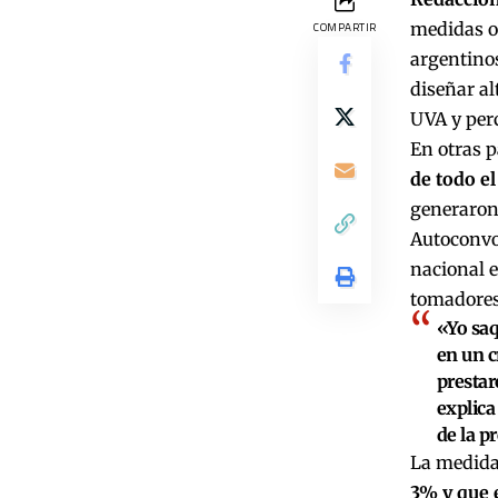
medidas of
COMPARTIR
argentino
diseñar al
UVA y perc
En otras p
de todo el
generaron 
Autoconvoc
nacional e
tomadores
«Yo saq
en un c
prestar
explica
de la p
La medida 
3% y que 