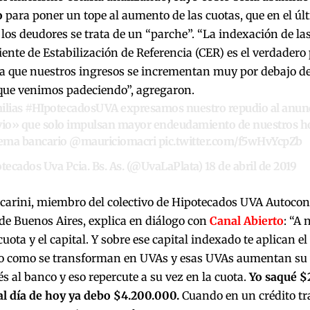
o
para poner un tope al aumento de las cuotas, que en el ú
los deudores se trata de un “parche”. “La indexación de las 
iente de Estabilización de Referencia (CER) es el verdadero
ya que nuestros ingresos se incrementan muy por debajo de
 que venimos padeciendo”, agregaron.
ilias
#HIpotecadosUVA
expresamos nuestro repudio al anunc
vio» que solo impulsan mayor endeudamiento de nuestros ho
tema bancario
@mauriciomacri
pic.twitter.com/f5wHvYcpZb
ecados Uva Pcia. Bs. As. (@UvaLaPlata)
18 de abril de 2019
ccarini, miembro del colectivo de Hipotecados UVA Autocon
de Buenos Aires, explica en diálogo con
Canal Abierto
: “A 
cuota y el capital. Y sobre ese capital indexado te aplican el
ro como se transforman en UVAs y esas UVAs aumentan su v
és al banco y eso repercute a su vez en la cuota.
Yo saqué $
al día de hoy ya debo $4.200.000.
Cuando en un crédito tra