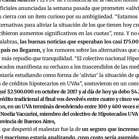
iciales anunciadas la semana pasada que prometen «alivia
s cierra con un ítem curioso por su ambigüedad. “Estamos
ternativas para aliviar la situación de los que tienen hoy c
ibieron aumentos significativos en las cuotas”, reza. Y no 
alabras,
las buenas noticias que esperaban los casi 175.
 país no llegaron,
y los rumores sobre las alternativas que 
más repudio que tranquilidad. “El colectivo nacional Hip
ados manifiesta su rechazo a los trascendidos de las med
staría estudiando como forma de ‘aliviar’ la situación de 
 de créditos hipotecarios en UVAs”, sostuvieron en un com
ué $2.500.000 en octubre de 2017 y al día de hoy ya debo $
rédito tradicional al final vos devolvés entre cuatro y cinco ve
on, en un UVA terminás devolviendo entre 300 y 400 veces el c
 Noelia Vaccarini, miembro del colectivo de Hipotecados UV
rovincia de Buenos Aires,
que despertó el malestar fue la de
un seguro que incremen
el macrismo estaría analizando, cuyo costo sería asumido