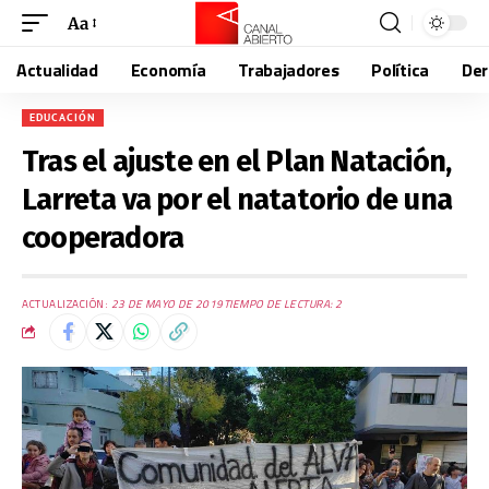
Aa
Actualidad
Economía
Trabajadores
Política
De
EDUCACIÓN
Tras el ajuste en el Plan Natación,
Larreta va por el natatorio de una
cooperadora
ACTUALIZACIÓN:
23 DE MAYO DE 2019
TIEMPO DE LECTURA: 2