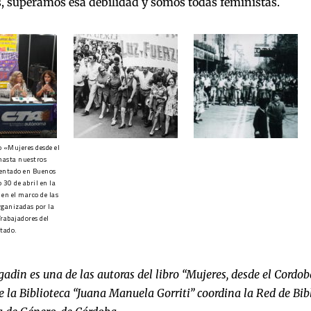
, superamos esa debilidad y somos todas feministas.
o «Mujeres desde el
hasta nuestros
sentado en Buenos
o 30 de abril en la
, en el marco de las
rganizadas por la
Trabajadores del
tado.
adin es una de las autoras del libro “Mujeres, desde el Cordo
 la Biblioteca “Juana Manuela Gorriti” coordina la Red de Bib