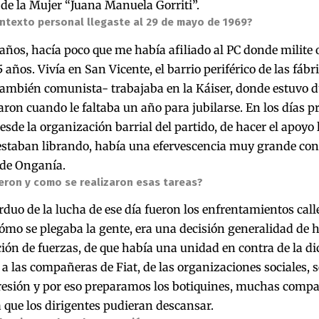
 de la Mujer “Juana Manuela Gorriti”.
ntexto personal llegaste al 29 de mayo de 1969?
años, hacía poco que me había afiliado al PC donde milit
 años. Vivía en San Vicente, el barrio periférico de las fábr
ambién comunista- trabajaba en la Káiser, donde estuvo d
aron cuando le faltaba un año para jubilarse. En los días p
desde la organización barrial del partido, de hacer el apoyo 
estaban librando, había una efervescencia muy grande con 
 de Onganía.
eron y como se realizaron esas tareas?
duo de la lucha de ese día fueron los enfrentamientos call
ómo se plegaba la gente, era una decisión generalidad de 
ón de fuerzas, de que había una unidad en contra de la di
ar a las compañeras de Fiat, de las organizaciones sociales, s
resión y por eso preparamos los botiquines, muchas compa
 que los dirigentes pudieran descansar.