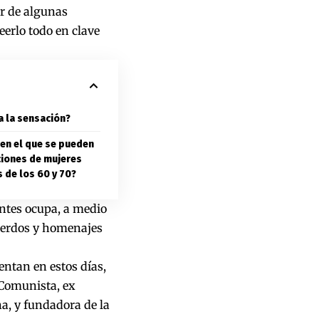
ir de
algunas
eerlo todo en clave
ra la sensación?
 en el que se pueden
ciones de mujeres
s de los 60 y 70?
entes ocupa, a medio
cuerdos y homenajes
entan en estos días,
 Comunista, ex
na, y fundadora de la