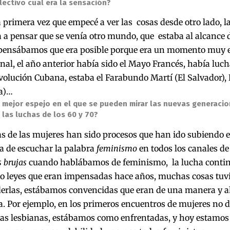
lectivo cual era la sensación?
a primera vez que empecé a ver las cosas desde otro lado, l
a pensar que se venía otro mundo, que estaba al alcance d
ensábamos que era posible porque era un momento muy es
nal, el año anterior había sido el Mayo Francés, había lucha
evolución Cubana, estaba el Farabundo Martí (El Salvador), 
a)…
l mejor espejo en el que se pueden mirar las nuevas generaci
 las luchas de los 60 y 70?
s de las mujeres han sido procesos que han ido subiendo e
 de escuchar la palabra
feminismo
en todos los canales de 
s brujas
cuando hablábamos de feminismo, la lucha conti
o leyes que eran impensadas hace años, muchas cosas tuv
erlas, estábamos convencidas que eran de una manera y 
a. Por ejemplo, en los primeros encuentros de mujeres no 
, las lesbianas, estábamos como enfrentadas, y hoy estam