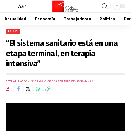
Aa
Actualidad
Economía
Trabajadores
Política
De
SALUD
“El sistema sanitario está en una
etapa terminal, en terapia
intensiva”
ACTUALIZACIÓN:
15 DE JULIO DE 2019
TIEMPO DE LECTURA: 12