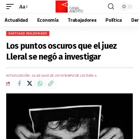
Aa
Actualidad
Economía
Trabajadores
Política
De
SANTIAGO MALDONADO
Los puntos oscuros que el juez
Lleral se negó a investigar
ACTUALIZACIÓN:
24 DE JULIO DE 2019
TIEMPO DE LECTURA: 4