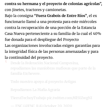
contra su hermana y el proyecto de colonias agrícolas”,
con jinetes, tractores y camionetas.
Bajo la consigna
“Fuera Grabois de Entre Ríos”
, el ex
funcionario llamó a una protesta para este miércoles
contra la recuperación de una porción de la Estancia
Casa Nueva perteneciente a su familia de la cual el 40%
fue donada para el despliegue del Proyecto
Las organizaciones involucradas exigen garantías para
la integridad física de las personas amenazadas y para
la continuidad del proyecto.
Desde la Federación Nacional Campesina,
repudiamos las maniobras mafiosas que parte de la
familia Etchevere.
Todo nuestro apoyo al proyecto Artigas
Repudiamos La Mafia Agraria
TierraTechoyTrabajo
pic.twitter.com/8ll5IZwgNI
— FNC (@FNC_RA)
October 20, 2020